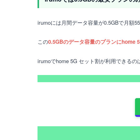
irumoには月間データ容量が0.5GBで月
この
0.5GBのデータ容量のプランにhom
irumoでhome 5G セット割が利用でき