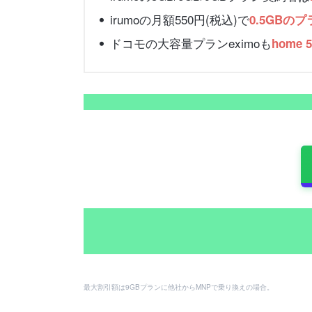
irumoの月額550円(税込)で
0.5GBの
ドコモの大容量プランeximoも
home
最大割引額は9GBプランに他社からMNPで乗り換えの場合。