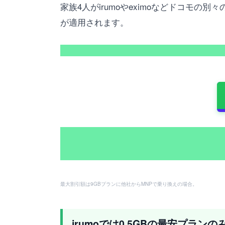
家族4人がirumoやeximoなどドコモの別々
が適用されます。
最大割引額は9GBプランに他社からMNPで乗り換えの場合。
irumoでは0.5GBの最安プラン