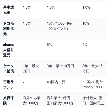
基本還
1.0%
1.0%
1.0%
元率
ドコモ
1.0%
10% (1,000円毎
10%
利用還
100ポイント)
元
ahamo
-
5%
5%
大盛り
還元
ケータ
1年・最大1
3年・最大10万円
3年・最大15
イ補償
万円
万円
空港ラ
×
○ (国内主要)
○ (国内+海外
ウンジ
Priority Pass)
旅行保
海外のみ最
海外最大1億円・
海外最大1億
険
大2,000万
国内最大5,000万
円・国内同上