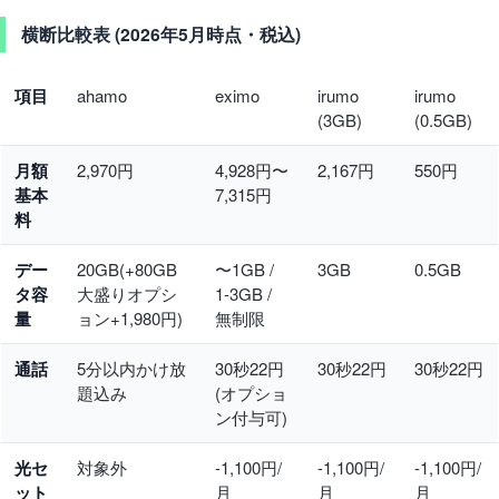
横断比較表 (2026年5月時点・税込)
項目
ahamo
eximo
irumo
irumo
(3GB)
(0.5GB)
月額
2,970円
4,928円〜
2,167円
550円
基本
7,315円
料
デー
20GB(+80GB
〜1GB /
3GB
0.5GB
タ容
大盛りオプシ
1-3GB /
量
ョン+1,980円)
無制限
通話
5分以内かけ放
30秒22円
30秒22円
30秒22円
題込み
(オプショ
ン付与可)
光セ
対象外
-1,100円/
-1,100円/
-1,100円/
ット
月
月
月