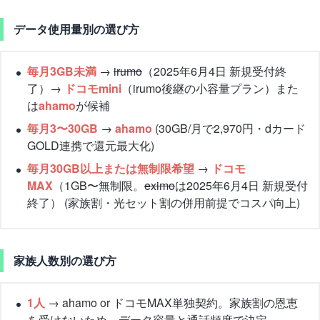
データ使用量別の選び方
毎月3GB未満
→
irumo
（2025年6月4日 新規受付終
了）→
ドコモmini
（irumo後継の小容量プラン）また
は
ahamo
が候補
毎月3〜30GB
→
ahamo
(30GB/月で2,970円・dカード
GOLD連携で還元最大化)
毎月30GB以上または無制限希望
→
ドコモ
MAX
（1GB〜無制限。
eximo
は2025年6月4日 新規受付
終了） (家族割・光セット割の併用前提でコスパ向上)
家族人数別の選び方
1人
→ ahamo or ドコモMAX単独契約。家族割の恩恵
を受けないため、データ容量と通話頻度で決定