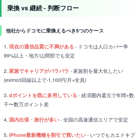
乗換 vs 継続 - 判断フロー
他社からドコモに乗換えるべき5つのケース
1.
現在の通信品質に不満がある
- ドコモは人口カバー率
99%以上・地方/山間部でも安定
2.
家族でキャリアがバラバラ
- 家族割を最大化したい
(eximo3回線以上で-1,100円/月×全員)
3.
dポイントを既に多用している
- 経済圏内還元で年間+数
千〜数万ポイント差
4.
国内出張・旅行が多い
- 全国の高速通信エリアで安定
5.
iPhone最新機種を割引で買いたい
- いつでもカエドキプ