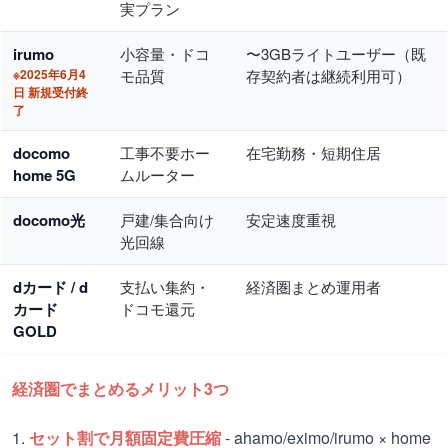
実プラン
irumo
小容量・ドコ
〜3GBライトユーザー（既
※2025年6月4
モ品質
存契約者は継続利用可）
日 新規受付終
了
docomo
工事不要ホー
在宅勤務・短期住居
home 5G
ムルーター
docomo光
戸建/集合向け
安定速度重視
光回線
dカード / d
支払い集約・
経済圏まとめ運用者
カード
ドコモ還元
GOLD
経済圏でまとめるメリット3つ
1.
セット割で月額固定費圧縮
- ahamo/eximo/irumo × home