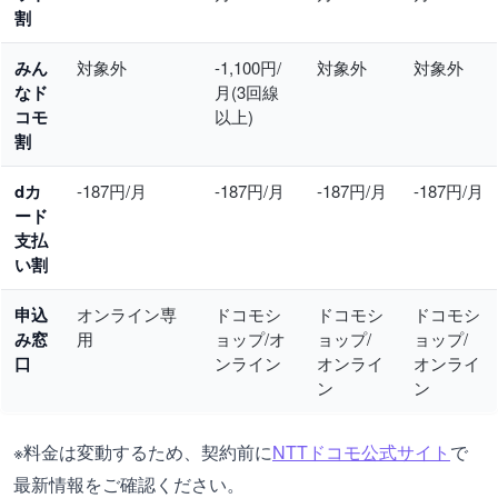
割
みん
対象外
-1,100円/
対象外
対象外
なド
月(3回線
コモ
以上)
割
dカ
-187円/月
-187円/月
-187円/月
-187円/月
ード
支払
い割
申込
オンライン専
ドコモシ
ドコモシ
ドコモシ
み窓
用
ョップ/オ
ョップ/
ョップ/
口
ンライン
オンライ
オンライ
ン
ン
※料金は変動するため、契約前に
NTTドコモ公式サイト
で
最新情報をご確認ください。