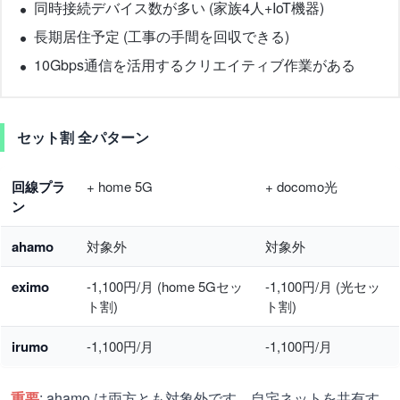
同時接続デバイス数が多い (家族4人+IoT機器)
長期居住予定 (工事の手間を回収できる)
10Gbps通信を活用するクリエイティブ作業がある
セット割 全パターン
回線プラ
+ home 5G
+ docomo光
ン
ahamo
対象外
対象外
eximo
-1,100円/月 (home 5Gセッ
-1,100円/月 (光セッ
ト割)
ト割)
irumo
-1,100円/月
-1,100円/月
重要
: ahamo は両方とも対象外です。自宅ネットを共有す