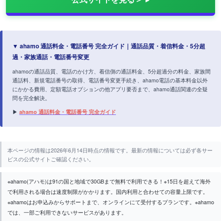
▼ ahamo 通話料金・電話番号 完全ガイド｜通話品質・着信料金・5分超
過・家族通話・電話番号変更
ahamoの通話品質、電話のかけ方、着信側の通話料金、5分超過分の料金、家族間
通話料、新規電話番号の取得、電話番号変更手続き、ahamo電話の基本料金以外
にかかる費用、定額電話オプションの他アプリ要否まで、ahamo通話関連の全疑
問を完全解決。
▶
ahamo 通話料金・電話番号 完全ガイド
本ページの情報は2026年6月14日時点の情報です。最新の情報については必ず各サー
ビスの公式サイトご確認ください。
※ahamo(アハモ)は91の国と地域で30GBまで無料で利用できる！※15日を超えて海外
で利用される場合は速度制限がかかります。国内利用と合わせての容量上限です。
※ahamoはお申込みからサポートまで、オンラインにて受付するプランです。※ahamo
では、一部ご利用できないサービスがあります。