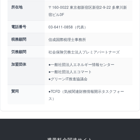
所在地
〒160-0022 東京都新宿区新宿2-9-22 多摩川新
宿ビル3F
電話番号
03-6411-0858（代表）
税務顧問
信成国際税理士事務所
労務顧問
社会保険労務士法人プレミアパートナーズ
加盟団体
●一般社団法人エネルギー情報センター
●一般社団法人エコマート
●グリーンIT推進協議会
賛同
●TCFD（気候関連財務情報開示タスクフォー
ス）
携帯料金関連サイト