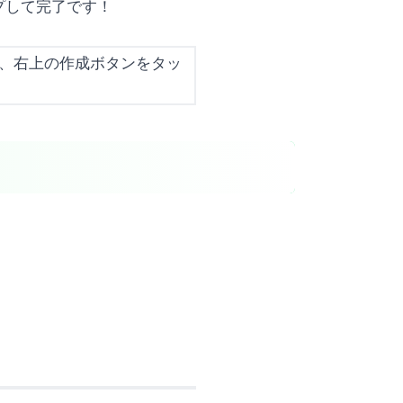
プして完了です！
。