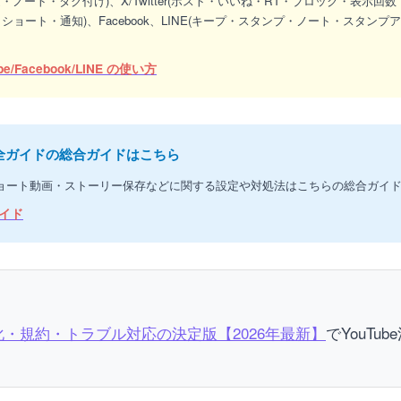
達・ノート・タグ付け)、X/Twitter(ポスト・いいね・RT・ブロック・表示回
歴・ショート・通知)、Facebook、LINE(キープ・スタンプ・ノート・スタ
be/Facebook/LINE の使い方
 完全ガイドの総合ガイドはこちら
・ショート動画・ストーリー保存などに関する設定や対処法はこちらの総合ガイ
ガイド
益化・規約・トラブル対応の決定版【2026年最新】
でYouT