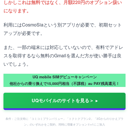
しかしこれは無料ではなく、月額220円のオプション扱い
になります。
利用にはCosmoSiaという別アプリが必要で、初期セット
アップが必要です。
また、一部の端末には対応していないので、有料でアドレ
スを取得するなら無料のGmailを選んだ方が使い勝手は良
いでしょう。
UQ mobile SIMデビューキャンペーン
他社からの乗り換えで15,000円相当（不課税）au PAY残高還元！
UQモバイルのサイトを見る＞
条件：ご注文時に「コミコミプランバリュー」「トクトクプラン2」「3Gからのりかえプラ
ン」のいずれかをご契約、同時に増量オプションⅡ※1にご加入