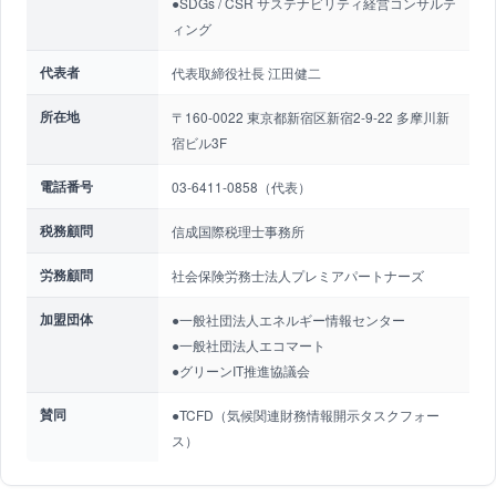
●SDGs / CSR サステナビリティ経営コンサルテ
ィング
代表者
代表取締役社長 江田健二
所在地
〒160-0022 東京都新宿区新宿2-9-22 多摩川新
宿ビル3F
電話番号
03-6411-0858（代表）
税務顧問
信成国際税理士事務所
労務顧問
社会保険労務士法人プレミアパートナーズ
加盟団体
●一般社団法人エネルギー情報センター
●一般社団法人エコマート
●グリーンIT推進協議会
賛同
●TCFD（気候関連財務情報開示タスクフォー
ス）