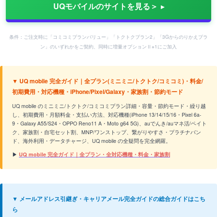
UQモバイルのサイトを見る＞
条件：ご注文時に「コミコミプランバリュー」「トクトクプラン2」「3Gからのりかえプラ
ン」のいずれかをご契約、同時に増量オプションⅡ※1にご加入
▼ UQ mobile 完全ガイド｜全プラン(ミニミニ/トクトク/コミコミ)・料金/
初期費用・対応機種・iPhone/Pixel/Galaxy・家族割・節約モード
UQ mobile のミニミニ/トクトク/コミコミプラン詳細・容量・節約モード・繰り越
し、初期費用・月額料金・支払い方法、対応機種(iPhone 13/14/15/16・Pixel 6a-
9・Galaxy A55/S24・OPPO Reno11 A・Moto g64 5G)、auでんき/auマネ活/ペイト
ク、家族割・自宅セット割、MNP/ワンストップ、繋がりやすさ・プラチナバン
ド、海外利用・データチャージ、UQ mobile の全疑問を完全網羅。
▶
UQ mobile 完全ガイド｜全プラン・全対応機種・料金・家族割
▼ メールアドレス引継ぎ・キャリアメール完全ガイドの総合ガイドはこち
ら