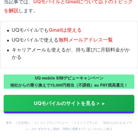
当記事では、
UQモバイルとGmailについて以下のトピック
を解説
します。
UQモバイルでも
Gmailは使える
UQモバイルで使える
無料メールアドレス一覧
キャリアメールも使えるが、持ち運びに月額料金がか
かる
UQ mobile SIMデビューキャンペーン
他社からの乗り換えで15,000円相当（不課税）au PAY残高還元！
UQモバイルのサイトを見る＞
条件：ご注文時に「コミコミプランバリュー」「トクトクプラン2」「3Gからのりかえプラ
ン」のいずれかをご契約、同時に増量オプションⅡ※1にご加入