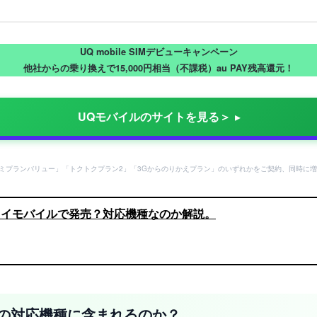
UQ mobile SIMデビューキャンペーン
他社からの乗り換えで15,000円相当（不課税）au PAY残高還元！
UQモバイルのサイトを見る＞
ミプランバリュー」「トクトクプラン2」「3Gからのりかえプラン」のいずれかをご契約、同時に増
 Proはワイモバイルで発売？対応機種なのか解説。
Qモバイルの対応機種に含まれるのか？