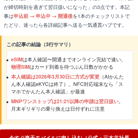
が締切時刻を過ぎて翌日扱いになった」の3点です。本記
事は
申込前 → 申込中 → 開通後
を1本のチェックリストで
たどり、迷ったら各詳細記事へ送る一気通貫ハブです。
この記事の結論（3行サマリ）
eSIM
は本人確認〜開通までオンライン完結で速い。
物理SIM
はカード到着を待つぶん日数がかかる
本人確認は2026年3月30日に方式が変更
（AIかんた
ん本人確認eKYCは終了）。NFC対応端末なら「ス
マホでかんたん本人確認」が最速
MNPワンストップは21:21以降の申請は翌日扱い
。
月末ギリギリの乗り換えは日付ずれに注意
今すぐ楽天モバイルに申し込む（公式・三木谷社長