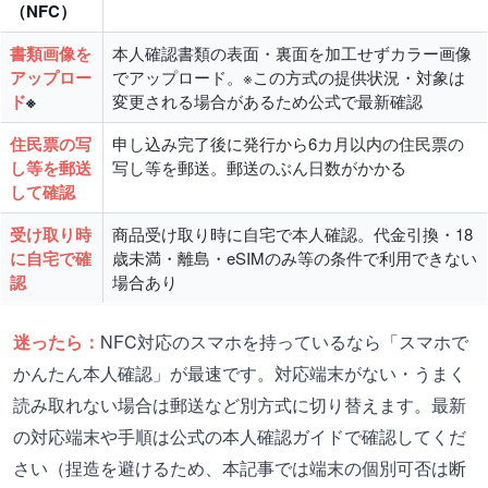
（NFC）
書類画像を
本人確認書類の表面・裏面を加工せずカラー画像
アップロー
でアップロード。※この方式の提供状況・対象は
ド
※
変更される場合があるため公式で最新確認
住民票の写
申し込み完了後に発行から6カ月以内の住民票の
し等を郵送
写し等を郵送。郵送のぶん日数がかかる
して確認
受け取り時
商品受け取り時に自宅で本人確認。代金引換・18
に自宅で確
歳未満・離島・eSIMのみ等の条件で利用できない
認
場合あり
迷ったら：
NFC対応のスマホを持っているなら「スマホで
かんたん本人確認」が最速です。対応端末がない・うまく
読み取れない場合は郵送など別方式に切り替えます。最新
の対応端末や手順は公式の本人確認ガイドで確認してくだ
さい（捏造を避けるため、本記事では端末の個別可否は断