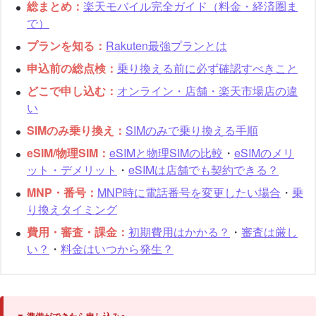
総まとめ：
楽天モバイル完全ガイド（料金・経済圏ま
で）
プランを知る：
Rakuten最強プランとは
申込前の総点検：
乗り換える前に必ず確認すべきこと
どこで申し込む：
オンライン・店舗・楽天市場店の違
い
SIMのみ乗り換え：
SIMのみで乗り換える手順
eSIM/物理SIM：
eSIMと物理SIMの比較
・
eSIMのメリ
ット・デメリット
・
eSIMは店舗でも契約できる？
MNP・番号：
MNP時に電話番号を変更したい場合
・
乗
り換えタイミング
費用・審査・課金：
初期費用はかかる？
・
審査は厳し
い？
・
料金はいつから発生？