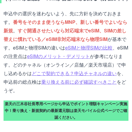
申込中の選択を迷わないよう、先に方針を決めておきま
す。
番号をそのまま使うならMNP、新しい番号でよいなら
新規
。
すぐ開通させたいなら対応端末でeSIM、SIMの差し
替えに慣れている／eSIM非対応端末なら物理SIM
が基本で
す。eSIMと物理SIMの違いは
eSIMと物理SIMの比較
、eSIM
の注意点は
eSIMのメリット・デメリット
が参考になりま
す。どのチャネル（オンライン／店舗／楽天市場店）で申
し込めるかは
どこで契約できる？申込チャネルの違い
を、
申込前の総点検は
乗り換える前に必ず確認すべきこと
をど
うぞ。
楽天の三木谷社長専用ページから申込でポイント増額キャンペーン実施
中！乗り換え・新規契約の最新還元額は楽天モバイル公式ページでご確
認ください。