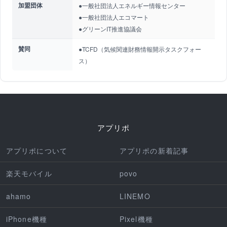
加盟団体
●一般社団法人エネルギー情報センター
●一般社団法人エコマート
●グリーンIT推進協議会
賛同
●TCFD（気候関連財務情報開示タスクフォー
ス）
アプリポ
アプリポについて
アプリポの新着記事
楽天モバイル
povo
ahamo
LINEMO
iPhone機種
Pixel機種