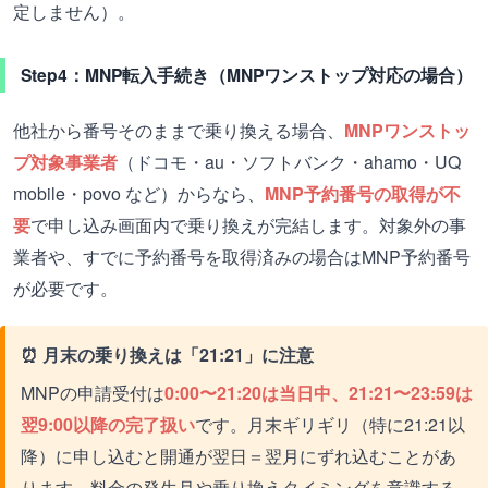
定しません）。
Step4：MNP転入手続き（MNPワンストップ対応の場合）
他社から番号そのままで乗り換える場合、
MNPワンストッ
プ対象事業者
（ドコモ・au・ソフトバンク・ahamo・UQ
mobile・povo など）からなら、
MNP予約番号の取得が不
要
で申し込み画面内で乗り換えが完結します。対象外の事
業者や、すでに予約番号を取得済みの場合はMNP予約番号
が必要です。
⏰ 月末の乗り換えは「21:21」に注意
MNPの申請受付は
0:00〜21:20は当日中、21:21〜23:59は
翌9:00以降の完了扱い
です。月末ギリギリ（特に21:21以
降）に申し込むと開通が翌日＝翌月にずれ込むことがあ
ります。料金の発生月や乗り換えタイミングを意識する