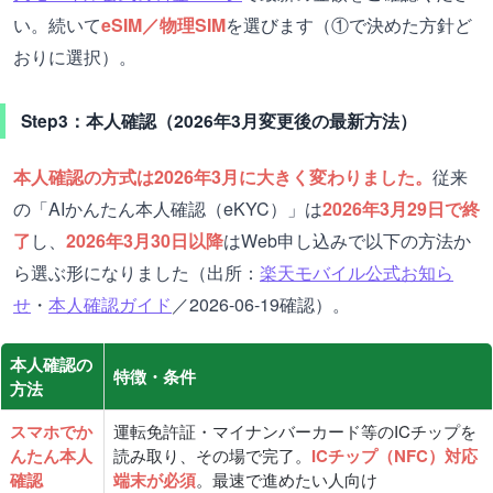
い。続いて
eSIM／物理SIM
を選びます（①で決めた方針ど
おりに選択）。
Step3：本人確認（2026年3月変更後の最新方法）
本人確認の方式は2026年3月に大きく変わりました。
従来
の「AIかんたん本人確認（eKYC）」は
2026年3月29日で終
了
し、
2026年3月30日以降
はWeb申し込みで以下の方法か
ら選ぶ形になりました（出所：
楽天モバイル公式お知ら
せ
・
本人確認ガイド
／2026-06-19確認）。
本人確認の
特徴・条件
方法
スマホでか
運転免許証・マイナンバーカード等のICチップを
んたん本人
読み取り、その場で完了。
ICチップ（NFC）対応
確認
端末が必須
。最速で進めたい人向け