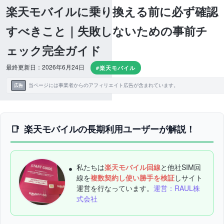
楽天モバイルに乗り換える前に必ず確認
すべきこと｜失敗しないための事前チ
ェック完全ガイド
最終更新日：2026年6月24日
#楽天モバイル
当ページには事業者からのアフィリエイト広告が含まれています。
広告
楽天モバイルの長期利用ユーザーが解説！
私たちは
楽天モバイル回線
と他社SIM回
線を
複数契約し使い勝手を検証
しサイト
運営を行なっています。
運営：RAUL株
式会社