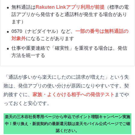
無料通話は
Rakuten Linkアプリ利用が前提
（標準の電
話アプリから発信すると通話料が発生する場合があり
ます）
0570（ナビダイヤル）など、
一部の番号は無料通話の
対象外
になることがあります
仕事や重要連絡で「確実性」を重視する場合は、発信
方法を統一する
「通話が多いから楽天にしたのに請求が増えた」という失
敗は、発信アプリの使い分けが原因になりやすいです。契
約後すぐに、
家族・よくかける相手への発信テスト
までや
っておくと安心です。
楽天の三木谷社長専用ページから申込でポイント増額キャンペーン実施
中！乗り換え・新規契約の最新還元額は楽天モバイル公式ページでご確
認ください。