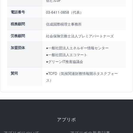
宿ビル3F
電話番号
03-6411-0858（代表）
税務顧問
信成国際税理士事務所
労務顧問
社会保険労務士法人プレミアパートナーズ
加盟団体
●一般社団法人エネルギー情報センター
●一般社団法人エコマート
●グリーンIT推進協議会
賛同
●TCFD（気候関連財務情報開示タスクフォー
ス）
アプリポ
アプリポについて
アプリポの新着記事