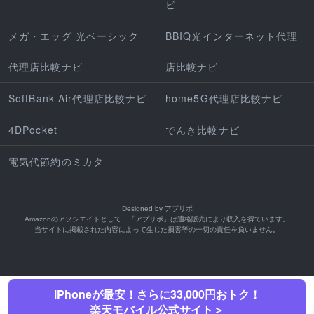
ビ
メガ・エッグ 光ベーシック
BBIQ光インターネット代理
代理店比較ナビ
店比較ナビ
SoftBank Air代理店比較ナビ
home5G代理店比較ナビ
4DPocket
でんき比較ナビ
電気代節約のミカタ
Designed by
アプリポ
Amazonのアソシエイトとして、「アプリポ」は適格販売により収入を得ています。
当サイトに掲載された内容によって生じた損害等の一切の責任を負いません。
iPhoneが最安！さらに33,000円おトク！
楽天モバイル公式サイト＞