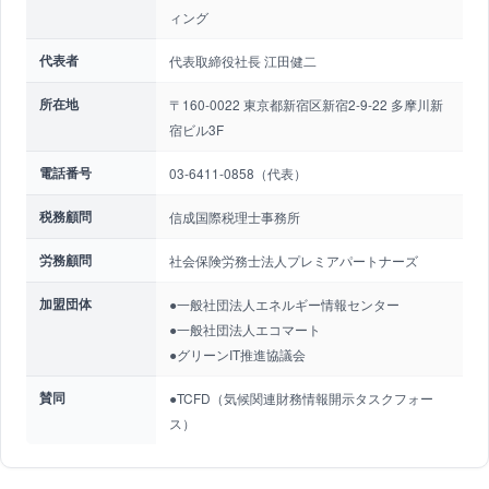
ィング
代表者
代表取締役社長 江田健二
所在地
〒160-0022 東京都新宿区新宿2-9-22 多摩川新
宿ビル3F
電話番号
03-6411-0858（代表）
税務顧問
信成国際税理士事務所
労務顧問
社会保険労務士法人プレミアパートナーズ
加盟団体
●一般社団法人エネルギー情報センター
●一般社団法人エコマート
●グリーンIT推進協議会
賛同
●TCFD（気候関連財務情報開示タスクフォー
ス）