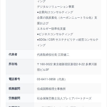
ィング
デジタルソリューション事業
●企業向けコンサルティング
企業の脱炭素化（カーボンニュートラル化）支
援および
エネルギー効率化支援
●ビジネスコンサルティング
●SDGs / CSR サステナビリティ経営コンサルテ
ィング
代表者
代表取締役社長 江田健二
所在地
〒160-0022 東京都新宿区新宿2-9-22 多摩川新
宿ビル3F
電話番号
03-6411-0858（代表）
税務顧問
信成国際税理士事務所
労務顧問
社会保険労務士法人プレミアパートナーズ