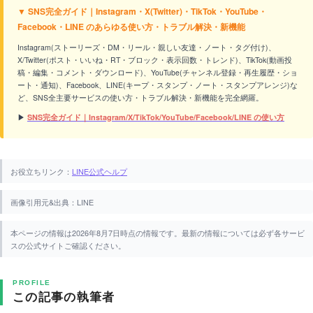
▼ SNS完全ガイド｜Instagram・X(Twitter)・TikTok・YouTube・
Facebook・LINE のあらゆる使い方・トラブル解決・新機能
Instagram(ストーリーズ・DM・リール・親しい友達・ノート・タグ付け)、
X/Twitter(ポスト・いいね・RT・ブロック・表示回数・トレンド)、TikTok(動画投
稿・編集・コメント・ダウンロード)、YouTube(チャンネル登録・再生履歴・ショ
ート・通知)、Facebook、LINE(キープ・スタンプ・ノート・スタンプアレンジ)な
ど、SNS全主要サービスの使い方・トラブル解決・新機能を完全網羅。
▶
SNS完全ガイド｜Instagram/X/TikTok/YouTube/Facebook/LINE の使い方
お役立ちリンク：
LINE公式ヘルプ
画像引用元&出典：LINE
本ページの情報は2026年8月7日時点の情報です。最新の情報については必ず各サービ
スの公式サイトご確認ください。
PROFILE
この記事の執筆者