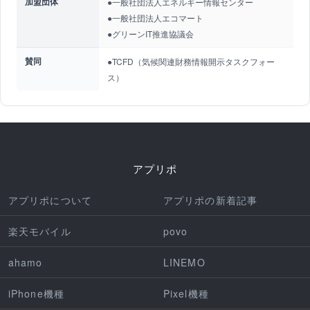
加盟団体
●一般社団法人エネルギー情報センター
●一般社団法人エコマート
●グリーンIT推進協議会
賛同
●TCFD（気候関連財務情報開示タスクフォー
ス）
アプリポ
アプリポについて
アプリポの新着記事
楽天モバイル
povo
ahamo
LINEMO
iPhone機種
Pixel機種