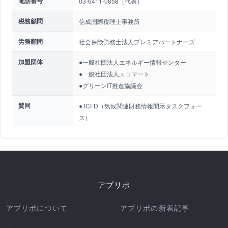
電話番号
03-6411-0858（代表）
税務顧問
信成国際税理士事務所
労務顧問
社会保険労務士法人プレミアパートナーズ
加盟団体
●一般社団法人エネルギー情報センター
●一般社団法人エコマート
●グリーンIT推進協議会
賛同
●TCFD（気候関連財務情報開示タスクフォー
ス）
アプリポ
アプリポについて
アプリポの新着記事