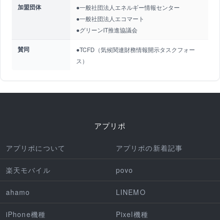
加盟団体
●一般社団法人エネルギー情報センター
●一般社団法人エコマート
●グリーンIT推進協議会
賛同
●TCFD（気候関連財務情報開示タスクフォー
ス）
アプリポ
アプリポについて
アプリポの新着記事
楽天モバイル
povo
ahamo
LINEMO
iPhone機種
Pixel機種