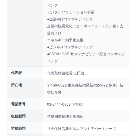
ィング
デジタルソリューション事業
●企業向けコンサルティング
企業の脱炭素化（カーボンニュートラル化）支
援および
エネルギー効率化支援
●ビジネスコンサルティング
●SDGs / CSR サステナビリティ経営コンサルテ
ィング
代表者
代表取締役社長 江田健二
所在地
〒160-0022 東京都新宿区新宿2-9-22 多摩川新
宿ビル3F
電話番号
03-6411-0858（代表）
税務顧問
信成国際税理士事務所
労務顧問
社会保険労務士法人プレミアパートナーズ