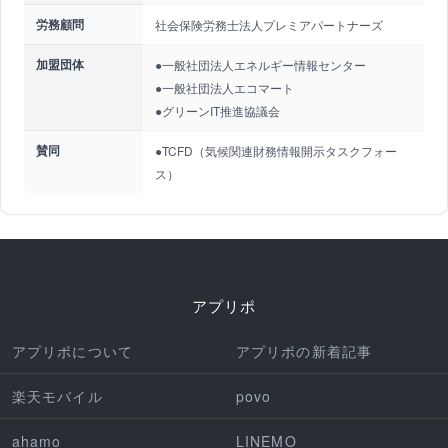
労務顧問
社会保険労務士法人プレミアパートナーズ
加盟団体
●一般社団法人エネルギー情報センター
●一般社団法人エコマート
●グリーンIT推進協議会
賛同
●TCFD（気候関連財務情報開示タスクフォー
ス）
アプリポ
アプリポについて
アプリポの新着記事
楽天モバイル
povo
ahamo
LINEMO