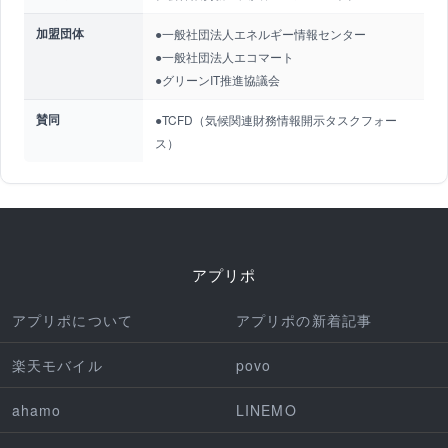
加盟団体
●一般社団法人エネルギー情報センター
●一般社団法人エコマート
●グリーンIT推進協議会
賛同
●TCFD（気候関連財務情報開示タスクフォー
ス）
アプリポ
アプリポについて
アプリポの新着記事
楽天モバイル
povo
ahamo
LINEMO