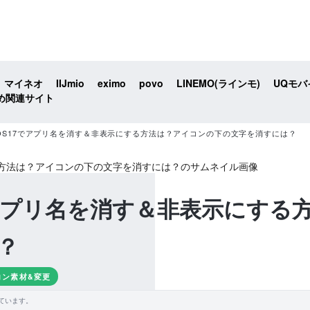
マイネオ
IIJmio
eximo
povo
LINEMO(ラインモ)
UQモバ
め関連サイト
e・iOS17でアプリ名を消す＆非表示にする方法は？アイコンの下の文字を消すには？
17でアプリ名を消す＆非表示にす
？
イコン素材&変更
ています。