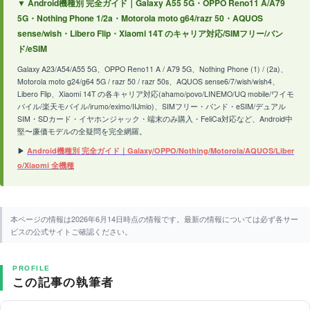
▼ Android機種別 完全ガイド｜Galaxy A55 5G・OPPO Reno11 A/A79
5G・Nothing Phone 1/2a・Motorola moto g64/razr 50・AQUOS
sense/wish・Libero Flip・Xiaomi 14T のキャリア対応/SIMフリー/バン
ド/eSIM
Galaxy A23/A54/A55 5G、OPPO Reno11 A / A79 5G、Nothing Phone (1) / (2a)、
Motorola moto g24/g64 5G / razr 50 / razr 50s、AQUOS sense6/7/wish/wish4、
Libero Flip、Xiaomi 14T の各キャリア対応(ahamo/povo/LINEMO/UQ mobile/ワイモ
バイル/楽天モバイル/irumo/eximo/IIJmio)、SIMフリー・バンド・eSIM/デュアル
SIM・SDカード・イヤホンジャック・端末のみ購入・FeliCa対応など、Android中
堅〜廉価モデルの全疑問を完全網羅。
▶
Android機種別 完全ガイド｜Galaxy/OPPO/Nothing/Motorola/AQUOS/Liber
o/Xiaomi 全機種
本ページの情報は2026年6月14日時点の情報です。最新の情報については必ず各サー
ビスの公式サイトご確認ください。
PROFILE
この記事の執筆者