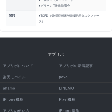
●グリーンIT推進協議会
賛同
●TCFD（気候関連財務情報開示タスクフォー
ス）
アプリポ
アプリポについて
アプリポの新着記事
楽天モバイル
povo
ahamo
LINEMO
iPhone機種
Pixel機種
アプリの使い方
iPhone操作