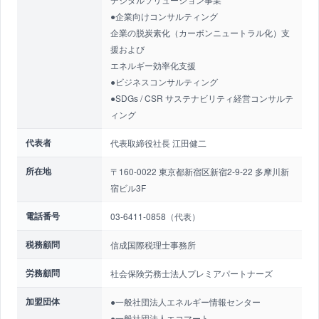
●企業向けコンサルティング
企業の脱炭素化（カーボンニュートラル化）支
援および
エネルギー効率化支援
●ビジネスコンサルティング
●SDGs / CSR サステナビリティ経営コンサルテ
ィング
代表者
代表取締役社長 江田健二
所在地
〒160-0022 東京都新宿区新宿2-9-22 多摩川新
宿ビル3F
電話番号
03-6411-0858（代表）
税務顧問
信成国際税理士事務所
労務顧問
社会保険労務士法人プレミアパートナーズ
加盟団体
●一般社団法人エネルギー情報センター
●一般社団法人エコマート