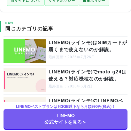
当サイトについて
サイトポリシー
編集ポリシー
NEW
同じカテゴリの記事
LINEMO(ラインモ)はSIMカードが
届くまで使えないのか解説。
最終更新：2026年7月26日
LINEMO(ラインモ)でmoto g24は
使える？対応機種なのか解説。
最終更新：2026年6月2日
LINEMO(ラインモ)のLINEMOベ
LINEMOベストプランは月3GB以下なら月額990円(税込)！
ストプランでスマホプランは終
了？お得なのはどっち？
LINEMO
公式サイトを見る＞
最終更新：2026年8月1日