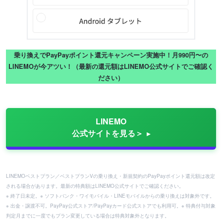
乗り換えでPayPayポイント還元キャンペーン実施中！月990円〜の
LINEMOが今アツい！（最新の還元額はLINEMO公式サイトでご確認く
ださい）
LINEMO
公式サイトを見る＞
LINEMOベストプラン／ベストプランVの乗り換え・新規契約のPayPayポイント還元額は改定
される場合があります。最新の特典額はLINEMO公式サイトでご確認ください。
※ 終了日未定。※ ソフトバンク・ワイモバイル・LINEモバイルからの乗り換えは対象外です。
※ 出金・譲渡不可。PayPay公式ストア/PayPayカード公式ストアでも利用可。※ 特典付与対象
判定月までに一度でもプラン変更している場合は特典対象外となります。