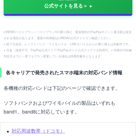
公式サイトを見る＞
LINEMOベストプラン／ベストプランVの乗り換え・新規契約のPayPayポイント還元額は改定
される場合があります。最新の特典額はLINEMO公式サイトでご確認ください。
※ 終了日未定。※ ソフトバンク・ワイモバイル・LINEモバイルからの乗り換えは対象外です。
※ 出金・譲渡不可。PayPay公式ストア/PayPayカード公式ストアでも利用可。※ 特典付与対象
判定月までに一度でもプラン変更している場合は特典対象外となります。
各キャリアで発売されたスマホ端末の対応バンド情報
各機種の対応バンドは下記のページで確認できます。
ソフトバンクおよびワイモバイルの製品はいずれも
band1、band8に対応しています。
対応周波数帯（ドコモ）