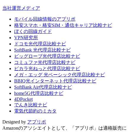
当社運営メディア
モバイル回線情報のアプリポ
格安スマホ・格安SIM・通信キャリア比較ナビ
ぼくの回線ガイド
VPN研究所
ドコモ光代理店比較ナビ
SoftBank 光代理店比較ナビ
ビッグローブ光代理店比較ナビ
コミュファ光代理店比較ナビ
ピカラ光ねっと代理店比較ナビ
メガ・エッグ 光ベーシック代理店比較ナビ
BBIQ光インターネット代理店比較ナビ
SoftBank Air代理店比較ナビ
home5G代理店比較ナビ
4DPocket
でんき比較ナビ
電気代節約のミカタ
Designed by
アプリポ
Amazonのアソシエイトとして、「アプリポ」は適格販売に