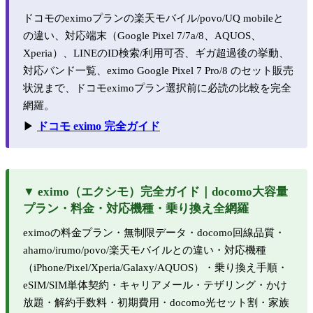
ドコモのeximoプランの楽天モバイル/povo/UQ mobileと
の違い、対応端末（Google Pixel 7/7a/8、AQUOS、
Xperia）、LINEのID検索/利用可否、ギガ超過後の挙動、
対応バンド一覧、eximo Google Pixel 7 Pro/8 のセット販売
状況まで、ドコモeximoプラン選択前に必読の比較を完全
網羅。
▶
ドコモ eximo 完全ガイド
▼ eximo（エクシモ）完全ガイド｜docomo大容量
プラン・料金・対応機種・乗り換え全網羅
eximoの料金プラン・無制限データ・docomo回線品質・
ahamo/irumo/povo/楽天モバイルとの違い・対応機種
（iPhone/Pixel/Xperia/Galaxy/AQUOS）・乗り換え手順・
eSIM/SIM単体契約・キャリアメール・テザリング・かけ
放題・解約手数料・初期費用・docomo光セット割・家族