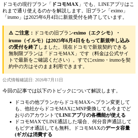
ドコモの現行プラン「
ドコモMAX
」でも、LINEアプリはこ
れまで通り使えるのかを解説します。旧プラン「eximo」
「irumo」は2025年6月4日に新規受付を終了しています。
⚠️ ご注意：
ドコモの旧プラン
eximo（エクシモ）・
irumo（イルモ）は2025年6月4日をもって新規申し込み
の受付を終了
しました。現在ドコモで新規契約できる
無制限プランは「ドコモMAX」です（料金は公式サイ
トで最新をご確認ください）。すでにeximo・irumoを契
約中の方はそのまま利用できます。
公式情報確認日: 2026年7月11日
今回の記事では以下のトピックについて解説します。
ドコモの他プランからドコモMAXへプラン変更して
も、他社からドコモMAXにMNP乗換しても今までど
おりのアカウントで
LINEアプリの各機能が使える
ドコモMAXでLINE通話した場合、何分音声通話して
もビデオ通話しても無料。ドコモMAXの
データ容量
(ギガ)は消費する