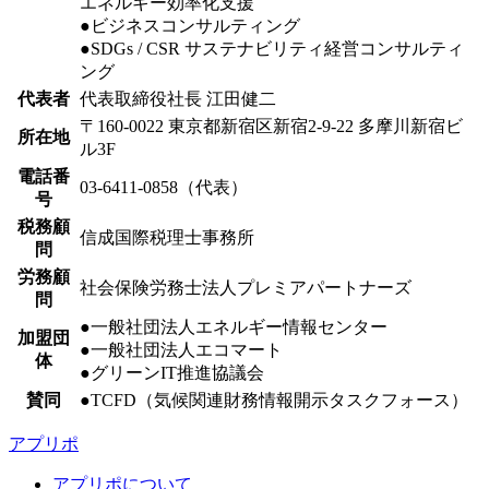
エネルギー効率化支援
●ビジネスコンサルティング
●SDGs / CSR サステナビリティ経営コンサルティ
ング
代表者
代表取締役社長 江田健二
〒160-0022 東京都新宿区新宿2-9-22 多摩川新宿ビ
所在地
ル3F
電話番
03-6411-0858（代表）
号
税務顧
信成国際税理士事務所
問
労務顧
社会保険労務士法人プレミアパートナーズ
問
●一般社団法人エネルギー情報センター
加盟団
●一般社団法人エコマート
体
●グリーンIT推進協議会
賛同
●TCFD（気候関連財務情報開示タスクフォース）
アプリポ
アプリポについて