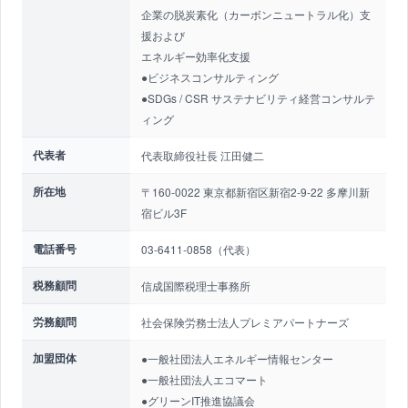
企業の脱炭素化（カーボンニュートラル化）支
援および
エネルギー効率化支援
●ビジネスコンサルティング
●SDGs / CSR サステナビリティ経営コンサルテ
ィング
代表者
代表取締役社長 江田健二
所在地
〒160-0022 東京都新宿区新宿2-9-22 多摩川新
宿ビル3F
電話番号
03-6411-0858（代表）
税務顧問
信成国際税理士事務所
労務顧問
社会保険労務士法人プレミアパートナーズ
加盟団体
●一般社団法人エネルギー情報センター
●一般社団法人エコマート
●グリーンIT推進協議会