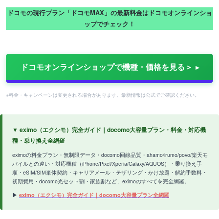
ドコモの現行プラン「ドコモMAX」の最新料金はドコモオンラインショ
ップでチェック！
ドコモオンラインショップで機種・価格を見る＞
※料金・キャンペーンは変更される場合があります。最新情報は公式でご確認ください。
▼ eximo（エクシモ）完全ガイド｜docomo大容量プラン・料金・対応機
種・乗り換え全網羅
eximoの料金プラン・無制限データ・docomo回線品質・ahamo/irumo/povo/楽天モ
バイルとの違い・対応機種（iPhone/Pixel/Xperia/Galaxy/AQUOS）・乗り換え手
順・eSIM/SIM単体契約・キャリアメール・テザリング・かけ放題・解約手数料・
初期費用・docomo光セット割・家族割など、eximoのすべてを完全網羅。
▶
eximo（エクシモ）完全ガイド｜docomo大容量プラン全網羅