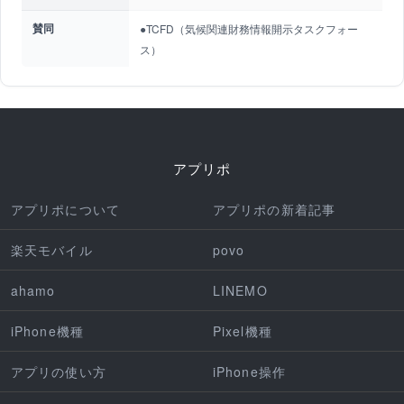
賛同
●TCFD（気候関連財務情報開示タスクフォー
ス）
アプリポ
アプリポについて
アプリポの新着記事
楽天モバイル
povo
ahamo
LINEMO
iPhone機種
Pixel機種
アプリの使い方
iPhone操作