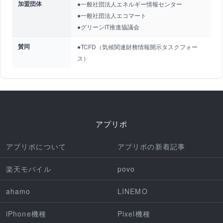
加盟団体
●一般社団法人エネルギー情報センター
●一般社団法人エコマート
●グリーンIT推進協議会
賛同
●TCFD（気候関連財務情報開示タスクフォー
ス）
アプリポ
アプリポについて
アプリポの新着記事
楽天モバイル
povo
ahamo
LINEMO
iPhone機種
Pixel機種