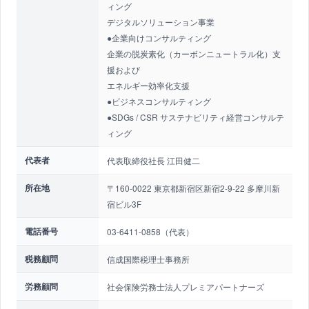
ィング
デジタルソリューション事業
●企業向けコンサルティング
企業の脱炭素化（カーボンニュートラル化）支
援および
エネルギー効率化支援
●ビジネスコンサルティング
●SDGs / CSR サステナビリティ経営コンサルテ
ィング
代表者
代表取締役社長 江田健二
所在地
〒160-0022 東京都新宿区新宿2-9-22 多摩川新
宿ビル3F
電話番号
03-6411-0858（代表）
税務顧問
信成国際税理士事務所
労務顧問
社会保険労務士法人プレミアパートナーズ