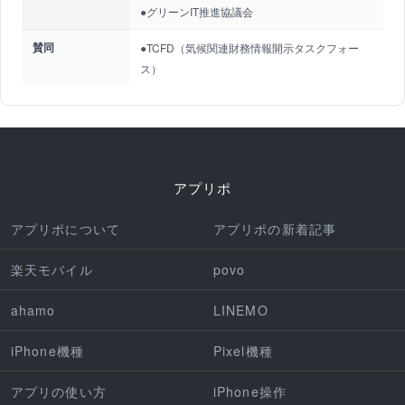
●グリーンIT推進協議会
賛同
●TCFD（気候関連財務情報開示タスクフォー
ス）
アプリポ
アプリポについて
アプリポの新着記事
楽天モバイル
povo
ahamo
LINEMO
iPhone機種
Pixel機種
アプリの使い方
iPhone操作