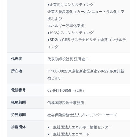
●企業向けコンサルティング
企業の脱炭素化（カーボンニュートラル化）支
援および
エネルギー効率化支援
●ビジネスコンサルティング
●SDGs / CSR サステナビリティ経営コンサルテ
ィング
代表者
代表取締役社長 江田健二
所在地
〒160-0022 東京都新宿区新宿2-9-22 多摩川新
宿ビル3F
電話番号
03-6411-0858（代表）
税務顧問
信成国際税理士事務所
労務顧問
社会保険労務士法人プレミアパートナーズ
加盟団体
●一般社団法人エネルギー情報センター
●一般社団法人エコマート