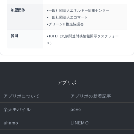
加盟団体
●一般社団法人エネルギー情報センター
●一般社団法人エコマート
●グリーンIT推進協議会
賛同
●TCFD（気候関連財務情報開示タスクフォー
ス）
アプリポ
アプリポについて
アプリポの新着記事
楽天モバイル
povo
ahamo
LINEMO