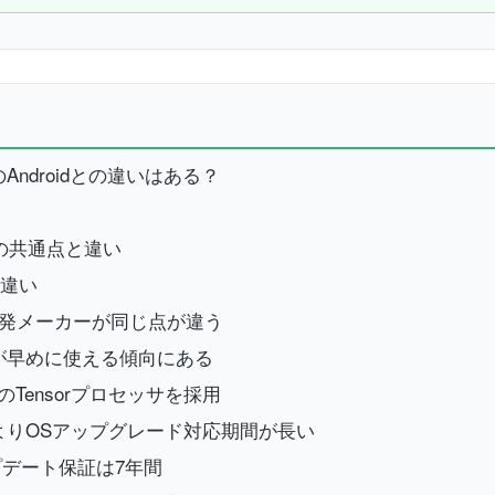
他のAndroidとの違いはある？
末の共通点と違い
主な違い
開発メーカーが同じ点が違う
最新機能が早めに使える傾向にある
独自のTensorプロセッサを採用
idスマホよりOSアップグレード対応期間が長い
アップデート保証は7年間