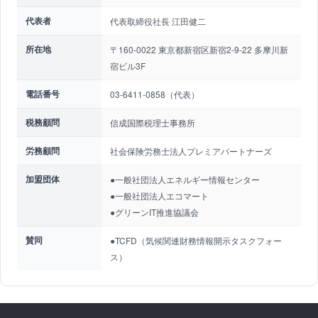
代表者
代表取締役社長 江田健二
所在地
〒160-0022 東京都新宿区新宿2-9-22 多摩川新
宿ビル3F
電話番号
03-6411-0858（代表）
税務顧問
信成国際税理士事務所
労務顧問
社会保険労務士法人プレミアパートナーズ
加盟団体
●一般社団法人エネルギー情報センター
●一般社団法人エコマート
●グリーンIT推進協議会
賛同
●TCFD（気候関連財務情報開示タスクフォー
ス）