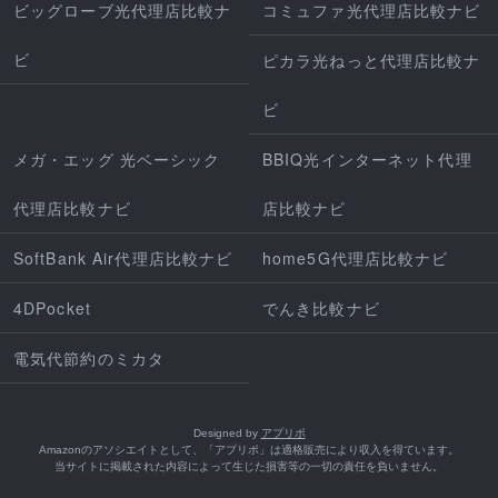
ビッグローブ光代理店比較ナ
コミュファ光代理店比較ナビ
ビ
ピカラ光ねっと代理店比較ナ
ビ
メガ・エッグ 光ベーシック
BBIQ光インターネット代理
代理店比較ナビ
店比較ナビ
SoftBank Air代理店比較ナビ
home5G代理店比較ナビ
4DPocket
でんき比較ナビ
電気代節約のミカタ
Designed by
アプリポ
Amazonのアソシエイトとして、「アプリポ」は適格販売により収入を得ています。
当サイトに掲載された内容によって生じた損害等の一切の責任を負いません。