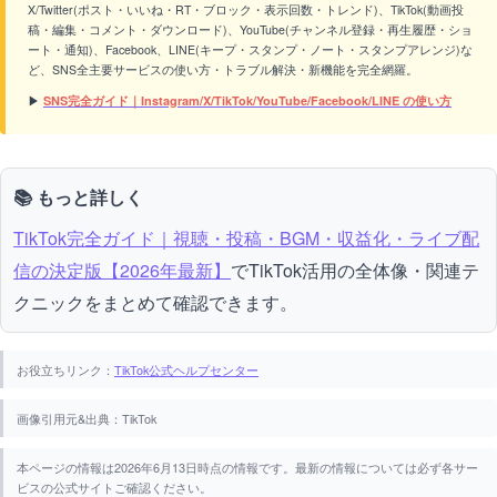
X/Twitter(ポスト・いいね・RT・ブロック・表示回数・トレンド)、TikTok(動画投
稿・編集・コメント・ダウンロード)、YouTube(チャンネル登録・再生履歴・ショ
ート・通知)、Facebook、LINE(キープ・スタンプ・ノート・スタンプアレンジ)な
ど、SNS全主要サービスの使い方・トラブル解決・新機能を完全網羅。
▶
SNS完全ガイド｜Instagram/X/TikTok/YouTube/Facebook/LINE の使い方
📚 もっと詳しく
TikTok完全ガイド｜視聴・投稿・BGM・収益化・ライブ配
信の決定版【2026年最新】
でTikTok活用の全体像・関連テ
クニックをまとめて確認できます。
お役立ちリンク：
TikTok公式ヘルプセンター
画像引用元&出典：TikTok
本ページの情報は2026年6月13日時点の情報です。最新の情報については必ず各サー
ビスの公式サイトご確認ください。