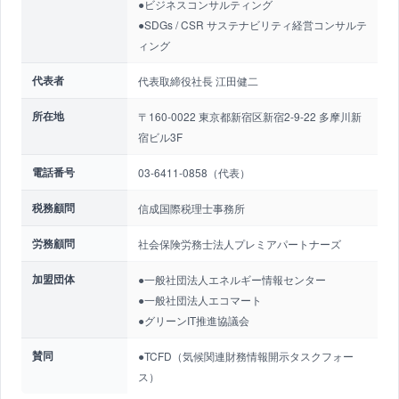
●ビジネスコンサルティング
●SDGs / CSR サステナビリティ経営コンサルテ
ィング
代表者
代表取締役社長 江田健二
所在地
〒160-0022 東京都新宿区新宿2-9-22 多摩川新
宿ビル3F
電話番号
03-6411-0858（代表）
税務顧問
信成国際税理士事務所
労務顧問
社会保険労務士法人プレミアパートナーズ
加盟団体
●一般社団法人エネルギー情報センター
●一般社団法人エコマート
●グリーンIT推進協議会
賛同
●TCFD（気候関連財務情報開示タスクフォー
ス）