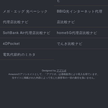
ビ
メガ・エッグ 光ベーシック
BBIQ光インターネット代理
代理店比較ナビ
店比較ナビ
SoftBank Air代理店比較ナビ
home5G代理店比較ナビ
4DPocket
でんき比較ナビ
電気代節約のミカタ
Designed by
アプリポ
Amazonのアソシエイトとして、「アプリポ」は適格販売により収入を得ています。
当サイトに掲載された内容によって生じた損害等の一切の責任を負いません。