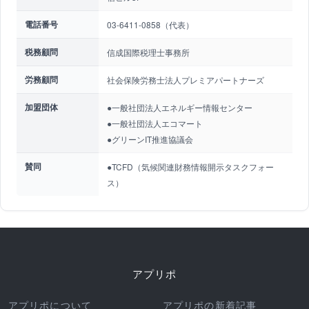
電話番号
03-6411-0858（代表）
税務顧問
信成国際税理士事務所
労務顧問
社会保険労務士法人プレミアパートナーズ
加盟団体
●一般社団法人エネルギー情報センター
●一般社団法人エコマート
●グリーンIT推進協議会
賛同
●TCFD（気候関連財務情報開示タスクフォー
ス）
アプリポ
アプリポについて
アプリポの新着記事