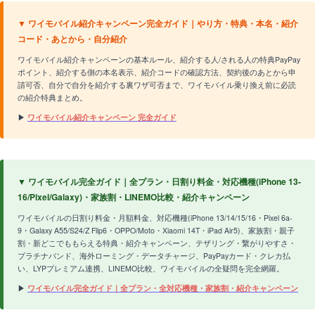
▼ ワイモバイル紹介キャンペーン完全ガイド｜やり方・特典・本名・紹介
コード・あとから・自分紹介
ワイモバイル紹介キャンペーンの基本ルール、紹介する人/される人の特典PayPay
ポイント、紹介する側の本名表示、紹介コードの確認方法、契約後のあとから申
請可否、自分で自分を紹介する裏ワザ可否まで、ワイモバイル乗り換え前に必読
の紹介特典まとめ。
▶
ワイモバイル紹介キャンペーン 完全ガイド
▼ ワイモバイル完全ガイド｜全プラン・日割り料金・対応機種(iPhone 13-
16/Pixel/Galaxy)・家族割・LINEMO比較・紹介キャンペーン
ワイモバイルの日割り料金・月額料金、対応機種(iPhone 13/14/15/16・Pixel 6a-
9・Galaxy A55/S24/Z Flip6・OPPO/Moto・Xiaomi 14T・iPad Air5)、家族割・親子
割・新どこでももらえる特典・紹介キャンペーン、テザリング・繋がりやすさ・
プラチナバンド、海外ローミング・データチャージ、PayPayカード・クレカ払
い、LYPプレミアム連携、LINEMO比較、ワイモバイルの全疑問を完全網羅。
▶
ワイモバイル完全ガイド｜全プラン・全対応機種・家族割・紹介キャンペーン