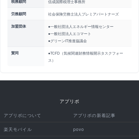
税務顧問
信成国際税理士事務所
労務顧問
社会保険労務士法人プレミアパートナーズ
加盟団体
●一般社団法人エネルギー情報センター
●一般社団法人エコマート
●グリーンIT推進協議会
賛同
●TCFD（気候関連財務情報開示タスクフォー
ス）
アプリポ
アプリポについて
アプリポの新着記事
楽天モバイル
povo