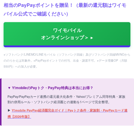
相当のPayPayポイントを贈呈！（最新の還元額はワイモ
バイル公式でご確認ください）
ワイモバイル
オンラインショップ＞
※ソフトバンク/LINEMO/LINEモバイル（ソフトバンク回線）及びソフトバンク回線MVNOから
ののりかえは対象外。※PayPayポイントでの付与、出金・譲渡不可。※データ増量OP（月額
550円）への加入が必要。
▼ Y!mobileのPayトク・PayPay特典は本当にお得？
PayPay/PayPayカード連携の還元最大化条件・Yahoo!プレミアム同等特典・家族
割の併用ルール・ソフトバンク経済圏との連動を1ページで完全整理。
▶
Y!mobile PayPay経済圏完全ガイド｜Payトク条件・家族割・PayPayカード連
携【2026年版】