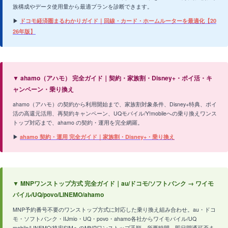
族構成やデータ使用量から最適プランを診断できます。
▶
ドコモ経済圏まるわかりガイド｜回線・カード・ホームルーターを最適化【20
26年版】
▼ ahamo（アハモ） 完全ガイド｜契約・家族割・Disney+・ポイ活・キ
ャンペーン・乗り換え
ahamo（アハモ）の契約から利用開始まで、家族割対象条件、Disney+特典、ポイ
活の高還元活用、再契約キャンペーン、UQモバイル/Y!mobileへの乗り換えワンス
トップ対応まで、ahamo の契約・運用を完全網羅。
▶
ahamo 契約・運用 完全ガイド｜家族割・Disney+・乗り換え
▼ MNPワンストップ方式 完全ガイド｜au/ドコモ/ソフトバンク → ワイモ
バイル/UQ/povo/LINEMO/ahamo
MNP予約番号不要のワンストップ方式に対応した乗り換え組み合わせ。au・ドコ
モ・ソフトバンク・IIJmio・UQ・povo・ahamo各社からワイモバイル/UQ
mobile/LINEMO/格安SIMへのMNPワンストップ手順、所要時間、即日開通可否ま