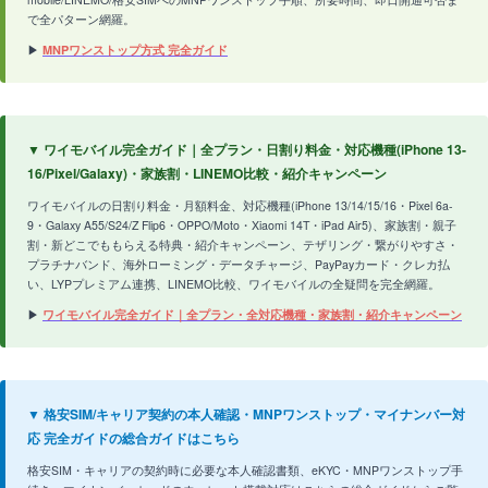
で全パターン網羅。
▶
MNPワンストップ方式 完全ガイド
▼ ワイモバイル完全ガイド｜全プラン・日割り料金・対応機種(iPhone 13-
16/Pixel/Galaxy)・家族割・LINEMO比較・紹介キャンペーン
ワイモバイルの日割り料金・月額料金、対応機種(iPhone 13/14/15/16・Pixel 6a-
9・Galaxy A55/S24/Z Flip6・OPPO/Moto・Xiaomi 14T・iPad Air5)、家族割・親子
割・新どこでももらえる特典・紹介キャンペーン、テザリング・繋がりやすさ・
プラチナバンド、海外ローミング・データチャージ、PayPayカード・クレカ払
い、LYPプレミアム連携、LINEMO比較、ワイモバイルの全疑問を完全網羅。
▶
ワイモバイル完全ガイド｜全プラン・全対応機種・家族割・紹介キャンペーン
▼ 格安SIM/キャリア契約の本人確認・MNPワンストップ・マイナンバー対
応 完全ガイドの総合ガイドはこちら
格安SIM・キャリアの契約時に必要な本人確認書類、eKYC・MNPワンストップ手