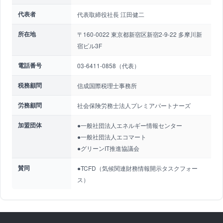
代表者
代表取締役社長 江田健二
所在地
〒160-0022 東京都新宿区新宿2-9-22 多摩川新
宿ビル3F
電話番号
03-6411-0858（代表）
税務顧問
信成国際税理士事務所
労務顧問
社会保険労務士法人プレミアパートナーズ
加盟団体
●一般社団法人エネルギー情報センター
●一般社団法人エコマート
●グリーンIT推進協議会
賛同
●TCFD（気候関連財務情報開示タスクフォー
ス）