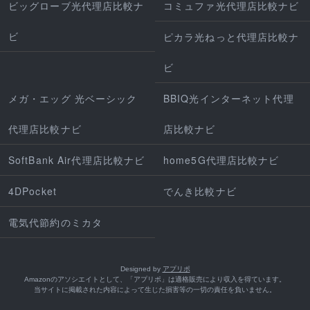
ビッグローブ光代理店比較ナ
コミュファ光代理店比較ナビ
ビ
ピカラ光ねっと代理店比較ナ
ビ
メガ・エッグ 光ベーシック
BBIQ光インターネット代理
代理店比較ナビ
店比較ナビ
SoftBank Air代理店比較ナビ
home5G代理店比較ナビ
4DPocket
でんき比較ナビ
電気代節約のミカタ
Designed by
アプリポ
Amazonのアソシエイトとして、「アプリポ」は適格販売により収入を得ています。
当サイトに掲載された内容によって生じた損害等の一切の責任を負いません。