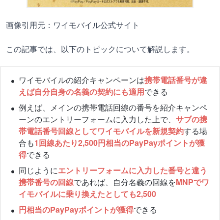
画像引用元：ワイモバイル公式サイト
この記事では、以下のトピックについて解説します。
ワイモバイルの紹介キャンペーンは
携帯電話番号が違
えば自分自身の名義の契約にも適用
できる
例えば、メインの携帯電話回線の番号を紹介キャンペ
ーンのエントリーフォームに入力した上で、
サブの携
帯電話番号回線としてワイモバイルを新規契約
する場
合も
1回線あたり2,500円相当のPayPayポイントが獲
得
できる
同じように
エントリーフォームに入力した番号と違う
携帯番号の回線
であれば、自分名義の回線を
MNPでワ
イモバイルに乗り換えたとしても2,500
円相当のPayPayポイントが獲得
できる