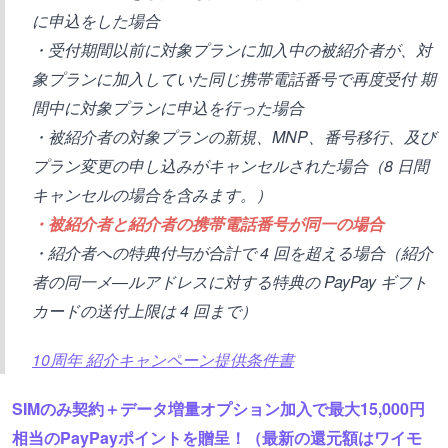
に申込をした場合
・受付期間以前に対象プランに加入中の被紹介者が、対
象プランに加入していた同じ携帯電話番号で再度受付 期
間中に対象プランに申込を行った場合
・被紹介者の対象プランの新規、MNP、番号移行、及び
プラン変更の申し込みがキャンセルされた場合（8 日間
キャンセルの場合を含みます。）
・被紹介者と紹介者の携帯電話番号が同一の場合
・紹介者への特典付与が合計で 4 回を超える場合（紹介
者の同一メ―ルアドレスに対する特典の PayPay ギフト
カードの送付上限は 4 回まで）
10周年 紹介キャンペーン提供条件書
SIMのみ契約＋データ増量オプション加入で最大15,000円
相当のPayPayポイントを贈呈！（最新の還元額はワイモ