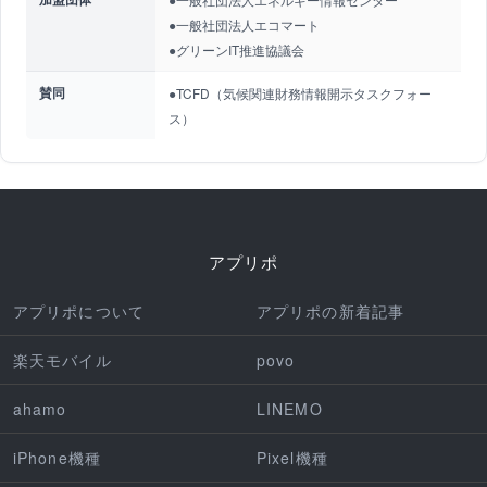
●一般社団法人エコマート
●グリーンIT推進協議会
賛同
●TCFD（気候関連財務情報開示タスクフォー
ス）
アプリポ
アプリポについて
アプリポの新着記事
楽天モバイル
povo
ahamo
LINEMO
iPhone機種
Pixel機種