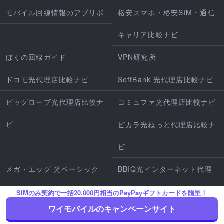
モバイル回線情報のアプリポ
格安スマホ・格安SIM・通信
キャリア比較ナビ
ぼくの回線ガイド
VPN研究所
ドコモ光代理店比較ナビ
SoftBank 光代理店比較ナビ
ビッグローブ光代理店比較ナ
コミュファ光代理店比較ナビ
ビ
ピカラ光ねっと代理店比較ナ
ビ
メガ・エッグ 光ベーシック
BBIQ光インターネット代理
代理店比較ナビ
店比較ナビ
SIMのみ契約で一括20,000円相当のPayPayギフトカードを贈呈！
ワイモバイルのキャンペーンサイト
SoftBank Air代理店比較ナビ
home5G代理店比較ナビ