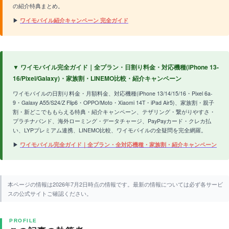
の紹介特典まとめ。
▶
ワイモバイル紹介キャンペーン 完全ガイド
▼ ワイモバイル完全ガイド｜全プラン・日割り料金・対応機種(iPhone 13-
16/Pixel/Galaxy)・家族割・LINEMO比較・紹介キャンペーン
ワイモバイルの日割り料金・月額料金、対応機種(iPhone 13/14/15/16・Pixel 6a-
9・Galaxy A55/S24/Z Flip6・OPPO/Moto・Xiaomi 14T・iPad Air5)、家族割・親子
割・新どこでももらえる特典・紹介キャンペーン、テザリング・繋がりやすさ・
プラチナバンド、海外ローミング・データチャージ、PayPayカード・クレカ払
い、LYPプレミアム連携、LINEMO比較、ワイモバイルの全疑問を完全網羅。
▶
ワイモバイル完全ガイド｜全プラン・全対応機種・家族割・紹介キャンペーン
本ページの情報は2026年7月2日時点の情報です。最新の情報については必ず各サービ
スの公式サイトご確認ください。
PROFILE