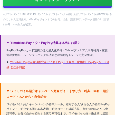
※ソフトバンク/LINEMO/LINEモバイル（ソフトバンク回線）及びソフトバンク回線MVNOから
ののりかえは対象外。※PayPayポイントでの付与、出金・譲渡不可。※データ増量OP（月額
550円）への加入が必要。
▼ Y!mobileのPayトク・PayPay特典は本当にお得？
PayPay/PayPayカード連携の還元最大化条件・Yahoo!プレミアム同等特典・家族
割の併用ルール・ソフトバンク経済圏との連動を1ページで完全整理。
▶
Y!mobile PayPay経済圏完全ガイド｜Payトク条件・家族割・PayPayカード連
携【2026年版】
▼ ワイモバイル紹介キャンペーン完全ガイド｜やり方・特典・本名・紹介
コード・あとから・自分紹介
ワイモバイル紹介キャンペーンの基本ルール、紹介する人/される人の特典PayPay
ポイント、紹介する側の本名表示、紹介コードの確認方法、契約後のあとから申
請可否、自分で自分を紹介する裏ワザ可否まで、ワイモバイル乗り換え前に必読