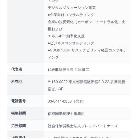
ィング
デジタルソリューション事業
●企業向けコンサルティング
企業の脱炭素化（カーボンニュートラル化）支
援および
エネルギー効率化支援
●ビジネスコンサルティング
●SDGs / CSR サステナビリティ経営コンサルテ
ィング
代表者
代表取締役社長 江田健二
所在地
〒160-0022 東京都新宿区新宿2-9-22 多摩川新
宿ビル3F
電話番号
03-6411-0858（代表）
税務顧問
信成国際税理士事務所
労務顧問
社会保険労務士法人プレミアパートナーズ
加盟団体
●一般社団法人エネルギー情報センター