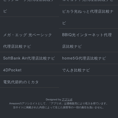
ビ
ピカラ光ねっと代理店比較ナ
ビ
メガ・エッグ 光ベーシック
BBIQ光インターネット代理
代理店比較ナビ
店比較ナビ
SoftBank Air代理店比較ナビ
home5G代理店比較ナビ
4DPocket
でんき比較ナビ
電気代節約のミカタ
Designed by
アプリポ
Amazonのアソシエイトとして、「アプリポ」は適格販売により収入を得ています。
当サイトに掲載された内容によって生じた損害等の一切の責任を負いません。