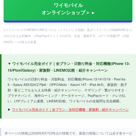
ワイモバイル
オンラインショップ＞
※ソフトバンク/LINEMO/LINEモバイル（ソフトバンク回線）及びソフトバンク回線MVNOから
ののりかえは対象外。※PayPayポイントでの付与、出金・譲渡不可。※データ増量OP（月額
550円）への加入が必要。
▼ ワイモバイル完全ガイド｜全プラン・日割り料金・対応機種(iPhone 13-
16/Pixel/Galaxy)・家族割・LINEMO比較・紹介キャンペーン
ワイモバイルの日割り料金・月額料金、対応機種(iPhone 13/14/15/16・Pixel 6a-
9・Galaxy A55/S24/Z Flip6・OPPO/Moto・Xiaomi 14T・iPad Air5)、家族割・親子
割・新どこでももらえる特典・紹介キャンペーン、テザリング・繋がりやすさ・
プラチナバンド、海外ローミング・データチャージ、PayPayカード・クレカ払
い、LYPプレミアム連携、LINEMO比較、ワイモバイルの全疑問を完全網羅。
▶
ワイモバイル完全ガイド｜全プラン・全対応機種・家族割・紹介キャンペーン
本ページの情報は2026年8月7日時点の情報です。最新の情報については必ず各サービ