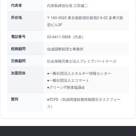
代表者
代表取締役社長 江田健二
所在地
〒160-0022 東京都新宿区新宿2-9-22 多摩川新
宿ビル3F
電話番号
03-6411-0858（代表）
税務顧問
信成国際税理士事務所
労務顧問
社会保険労務士法人プレミアパートナーズ
加盟団体
●一般社団法人エネルギー情報センター
●一般社団法人エコマート
●グリーンIT推進協議会
賛同
●TCFD（気候関連財務情報開示タスクフォー
ス）