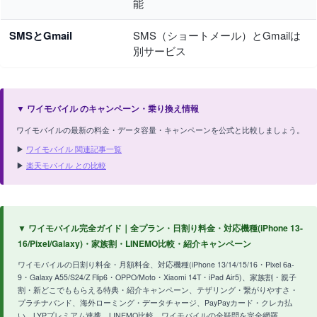
能
SMSとGmail
SMS（ショートメール）とGmailは
別サービス
▼ ワイモバイル のキャンペーン・乗り換え情報
ワイモバイルの最新の料金・データ容量・キャンペーンを公式と比較しましょう。
▶
ワイモバイル 関連記事一覧
▶
楽天モバイル との比較
▼ ワイモバイル完全ガイド｜全プラン・日割り料金・対応機種(iPhone 13-
16/Pixel/Galaxy)・家族割・LINEMO比較・紹介キャンペーン
ワイモバイルの日割り料金・月額料金、対応機種(iPhone 13/14/15/16・Pixel 6a-
9・Galaxy A55/S24/Z Flip6・OPPO/Moto・Xiaomi 14T・iPad Air5)、家族割・親子
割・新どこでももらえる特典・紹介キャンペーン、テザリング・繋がりやすさ・
プラチナバンド、海外ローミング・データチャージ、PayPayカード・クレカ払
い、LYPプレミアム連携、LINEMO比較、ワイモバイルの全疑問を完全網羅。