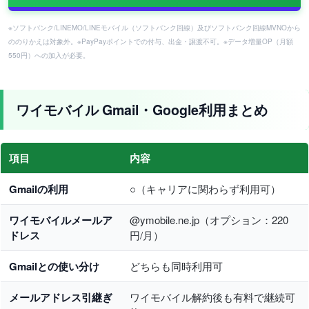
※ソフトバンク/LINEMO/LINEモバイル（ソフトバンク回線）及びソフトバンク回線MVNOから
ののりかえは対象外。※PayPayポイントでの付与、出金・譲渡不可。※データ増量OP（月額
550円）への加入が必要。
ワイモバイル Gmail・Google利用まとめ
項目
内容
Gmailの利用
○（キャリアに関わらず利用可）
ワイモバイルメールア
@ymobile.ne.jp（オプション：220
ドレス
円/月）
Gmailとの使い分け
どちらも同時利用可
メールアドレス引継ぎ
ワイモバイル解約後も有料で継続可