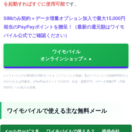
を起動すればすぐに使用可能
です。
SIMのみ契約＋データ増量オプション加入で最大15,000円
相当のPayPayポイントを贈呈！（最新の還元額はワイモ
バイル公式でご確認ください）
ワイモバイル
オンラインショップ＞
※ソフトバンク/LINEMO/LINEモバイル（ソフトバンク回線）及びソフトバンク回線MVNOから
ののりかえは対象外。※PayPayポイントでの付与、出金・譲渡不可。※データ増量OP（月額
550円）への加入が必要。
ワイモバイルで使える主な無料メール
メールサービス名
ワイモバイルで使える？
提供会社