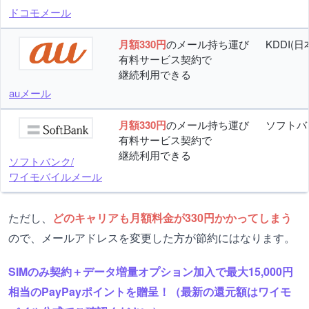
ドコモメール
月額330円
のメール持ち運び
KDDI(日
有料サービス契約で
継続利用できる
auメール
月額330円
のメール持ち運び
ソフトバ
有料サービス契約で
継続利用できる
ソフトバンク/
ワイモバイルメール
ただし、
どのキャリアも月額料金が330円かかってしまう
ので、メールアドレスを変更した方が節約にはなります。
SIMのみ契約＋データ増量オプション加入で最大15,000円
相当のPayPayポイントを贈呈！（最新の還元額はワイモ