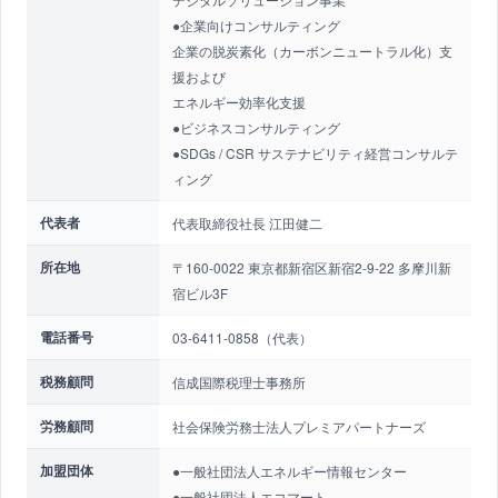
●企業向けコンサルティング
企業の脱炭素化（カーボンニュートラル化）支
援および
エネルギー効率化支援
●ビジネスコンサルティング
●SDGs / CSR サステナビリティ経営コンサルテ
ィング
代表者
代表取締役社長 江田健二
所在地
〒160-0022 東京都新宿区新宿2-9-22 多摩川新
宿ビル3F
電話番号
03-6411-0858（代表）
税務顧問
信成国際税理士事務所
労務顧問
社会保険労務士法人プレミアパートナーズ
加盟団体
●一般社団法人エネルギー情報センター
●一般社団法人エコマート