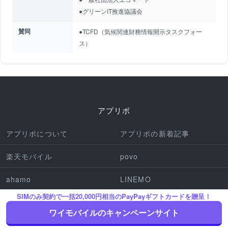
●グリーンIT推進協議会
賛同
●TCFD（気候関連財務情報開示タスクフォー
ス）
アプリポ
アプリポについて
アプリポの新着記事
楽天モバイル
povo
ahamo
LINEMO
SIMのみ契約で一括20,000円相当のPayPayギフトカードを贈呈！
iPhone機種
Pixel機種
ワイモバイルのキャンペーンサイト
アプリの使い方
iPhone操作