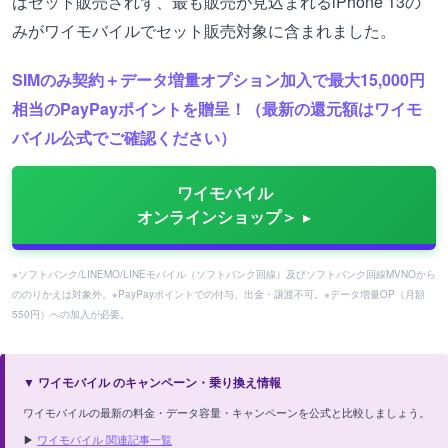
はセット販売されず、最も販売が見込まれるiPhone 13の
みがワイモバイルでセット販売対象に含まれました。
SIMのみ契約＋データ増量オプション加入で最大15,000円
相当のPayPayポイントを贈呈！（最新の還元額はワイモ
バイル公式でご確認ください）
ワイモバイル
オンラインショップ＞
※ソフトバンク/LINEMO/LINEモバイル（ソフトバンク回線）及びソフトバンク回線MVNOから
ののりかえは対象外。※PayPayポイントでの付与、出金・譲渡不可。※データ増量OP（月額
550円）への加入が必要。
▼ ワイモバイル のキャンペーン・乗り換え情報
ワイモバイルの最新の料金・データ容量・キャンペーンを公式と比較しましょう。
▶
ワイモバイル 関連記事一覧