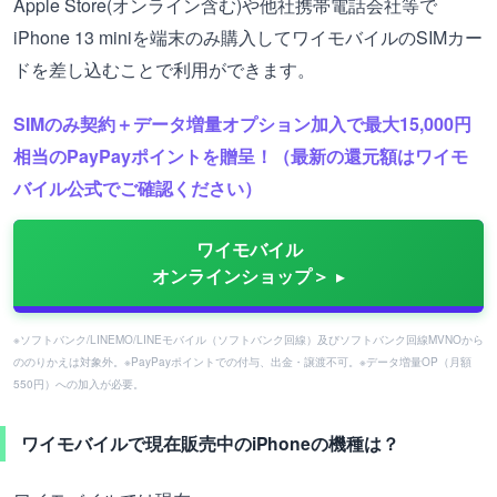
Apple Store(オンライン含む)や他社携帯電話会社等で
iPhone 13 miniを端末のみ購入してワイモバイルのSIMカー
ドを差し込むことで利用ができます。
SIMのみ契約＋データ増量オプション加入で最大15,000円
相当のPayPayポイントを贈呈！（最新の還元額はワイモ
バイル公式でご確認ください）
ワイモバイル
オンラインショップ＞
※ソフトバンク/LINEMO/LINEモバイル（ソフトバンク回線）及びソフトバンク回線MVNOから
ののりかえは対象外。※PayPayポイントでの付与、出金・譲渡不可。※データ増量OP（月額
550円）への加入が必要。
ワイモバイルで現在販売中のiPhoneの機種は？