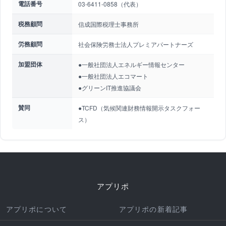
電話番号
03-6411-0858（代表）
税務顧問
信成国際税理士事務所
労務顧問
社会保険労務士法人プレミアパートナーズ
加盟団体
●一般社団法人エネルギー情報センター
●一般社団法人エコマート
●グリーンIT推進協議会
賛同
●TCFD（気候関連財務情報開示タスクフォー
ス）
アプリポ
アプリポについて
アプリポの新着記事