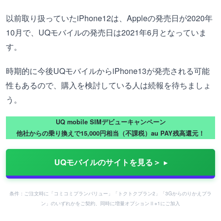
以前取り扱っていたiPhone12は、Appleの発売日が2020年
10月で、UQモバイルの発売日は2021年6月となっていま
す。
時期的に今後UQモバイルからiPhone13が発売される可能
性もあるので、購入を検討している人は続報を待ちましょ
う。
UQ mobile SIMデビューキャンペーン
他社からの乗り換えで15,000円相当（不課税）au PAY残高還元！
UQモバイルのサイトを見る＞
条件：ご注文時に「コミコミプランバリュー」「トクトクプラン2」「3Gからのりかえプラ
ン」のいずれかをご契約、同時に増量オプションⅡ※1にご加入