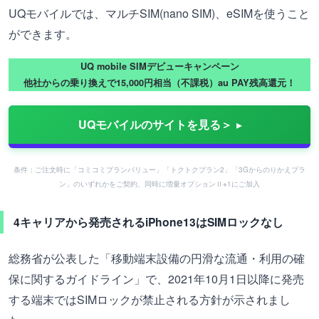
UQモバイルでは、マルチSIM(nano SIM)、eSIMを使うこと
ができます。
UQ mobile SIMデビューキャンペーン
他社からの乗り換えで15,000円相当（不課税）au PAY残高還元！
UQモバイルのサイトを見る＞
条件：ご注文時に「コミコミプランバリュー」「トクトクプラン2」「3Gからのりかえプラ
ン」のいずれかをご契約、同時に増量オプションⅡ※1にご加入
4キャリアから発売されるiPhone13はSIMロックなし
総務省が公表した「移動端末設備の円滑な流通・利用の確
保に関するガイドライン」で、2021年10月1日以降に発売
する端末ではSIMロックが禁止される方針が示されまし