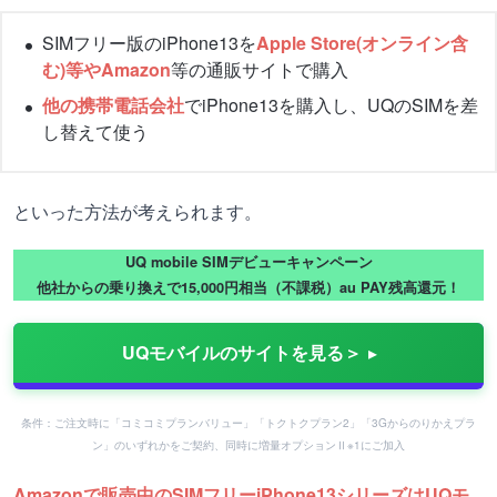
SIMフリー版のiPhone13を
Apple Store(オンライン含
む)等やAmazon
等の通販サイトで購入
他の携帯電話会社
でiPhone13を購入し、UQのSIMを差
し替えて使う
といった方法が考えられます。
UQ mobile SIMデビューキャンペーン
他社からの乗り換えで15,000円相当（不課税）au PAY残高還元！
UQモバイルのサイトを見る＞
条件：ご注文時に「コミコミプランバリュー」「トクトクプラン2」「3Gからのりかえプラ
ン」のいずれかをご契約、同時に増量オプションⅡ※1にご加入
Amazonで販売中のSIMフリーiPhone13シリーズはUQモ