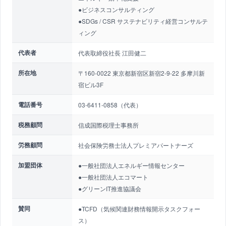
●ビジネスコンサルティング
●SDGs / CSR サステナビリティ経営コンサルテ
ィング
代表者
代表取締役社長 江田健二
所在地
〒160-0022 東京都新宿区新宿2-9-22 多摩川新
宿ビル3F
電話番号
03-6411-0858（代表）
税務顧問
信成国際税理士事務所
労務顧問
社会保険労務士法人プレミアパートナーズ
加盟団体
●一般社団法人エネルギー情報センター
●一般社団法人エコマート
●グリーンIT推進協議会
賛同
●TCFD（気候関連財務情報開示タスクフォー
ス）