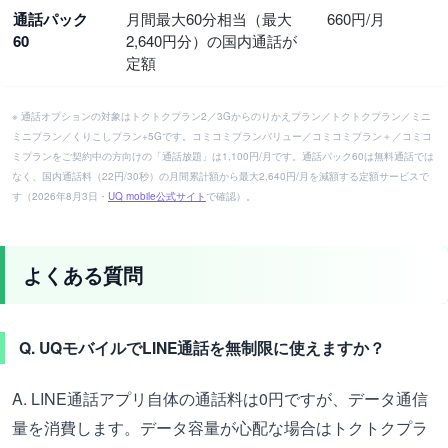
通話パック
月間最大60分相当（最大
660円/月
60
2,640円分）の国内通話が
定額
※ 通話オプションの対象はトクトクプラン2／3Gからのりかえプラン／トクトクプラン／ミニ
ミニプラン／くりこしプラン+5Gです。コミコミプランバリュー／コミコミプラン＋／コミコ
ミプランをご契約中の方向けの「通話放題」は1,100円/月です。通話パック60は無料通話では
なく、国内通話料（22円/30秒）の月間累計額から最大2,640円/月を減額する定額サービスで
す（2026年8月3日・
UQ mobile公式サイト
で確認）。
よくある質問
Q. UQモバイルでLINE通話を無制限に使えますか？
A. LINE通話アプリ自体の通話料は0円ですが、データ通信
量を消費します。データ容量が心配な場合はトクトクプラ