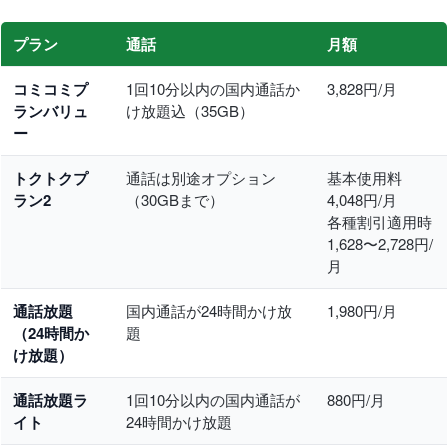
プラン
通話
月額
コミコミプ
1回10分以内の国内通話か
3,828円/月
ランバリュ
け放題込（35GB）
ー
トクトクプ
通話は別途オプション
基本使用料
ラン2
（30GBまで）
4,048円/月
各種割引適用時
1,628〜2,728円/
月
通話放題
国内通話が24時間かけ放
1,980円/月
（24時間か
題
け放題）
通話放題ラ
1回10分以内の国内通話が
880円/月
イト
24時間かけ放題