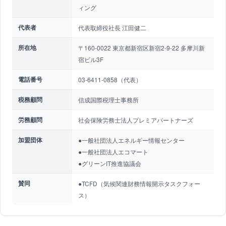
ィング
代表者
代表取締役社長 江田健二
所在地
〒160-0022 東京都新宿区新宿2-9-22 多摩川新
宿ビル3F
電話番号
03-6411-0858（代表）
税務顧問
信成国際税理士事務所
労務顧問
社会保険労務士法人プレミアパートナーズ
加盟団体
●一般社団法人エネルギー情報センター
●一般社団法人エコマート
●グリーンIT推進協議会
賛同
●TCFD（気候関連財務情報開示タスクフォー
ス）