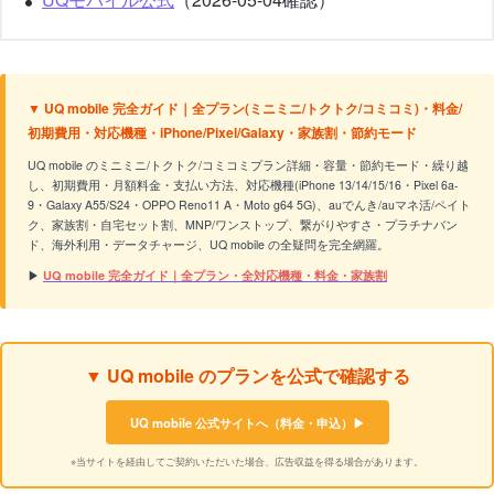
▼ UQ mobile 完全ガイド｜全プラン(ミニミニ/トクトク/コミコミ)・料金/
初期費用・対応機種・iPhone/Pixel/Galaxy・家族割・節約モード
UQ mobile のミニミニ/トクトク/コミコミプラン詳細・容量・節約モード・繰り越
し、初期費用・月額料金・支払い方法、対応機種(iPhone 13/14/15/16・Pixel 6a-
9・Galaxy A55/S24・OPPO Reno11 A・Moto g64 5G)、auでんき/auマネ活/ペイト
ク、家族割・自宅セット割、MNP/ワンストップ、繋がりやすさ・プラチナバン
ド、海外利用・データチャージ、UQ mobile の全疑問を完全網羅。
▶
UQ mobile 完全ガイド｜全プラン・全対応機種・料金・家族割
▼ UQ mobile のプランを公式で確認する
UQ mobile 公式サイトへ（料金・申込）▶
※当サイトを経由してご契約いただいた場合、広告収益を得る場合があります。