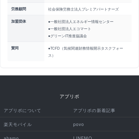
労務顧問
社会保険労務士法人プレミアパートナーズ
加盟団体
●一般社団法人エネルギー情報センター
●一般社団法人エコマート
●グリーンIT推進協議会
賛同
●TCFD（気候関連財務情報開示タスクフォー
ス）
アプリポ
アプリポについて
アプリポの新着記事
楽天モバイル
povo
ahamo
LINEMO