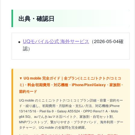
出典・確認日
UQモバイル公式 海外サービス
（2026-05-04確
認）
▼ UQ mobile 完全ガイド｜全プラン(ミニミニ/トクトク/コミコ
ミ)・料金/初期費用・対応機種・iPhone/Pixel/Galaxy・家族割・
節約モード
UQ mobile のミニミニ/トクトク/コミコミプラン詳細・容量・節約モー
ド・繰り越し、初期費用・月額料金・支払い方法、対応機種(iPhone
13/14/15/16・Pixel 6a-9・Galaxy A55/S24・OPPO Reno11 A・Moto
g64 5G)、auでんき/auマネ活/ペイトク、家族割・自宅セット割、
MNP/ワンストップ、繋がりやすさ・プラチナバンド、海外利用・デー
タチャージ、UQ mobile の全疑問を完全網羅。