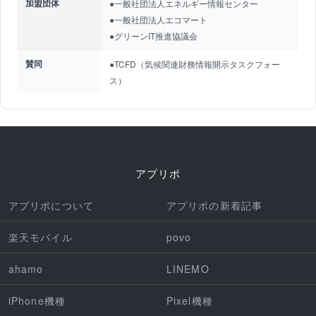
加盟団体
●一般社団法人エネルギー情報センター
●一般社団法人エコマート
●グリーンIT推進協議会
賛同
●TCFD（気候関連財務情報開示タスクフォー
ス）
アプリポ
アプリポについて
アプリポの新着記事
楽天モバイル
povo
ahamo
LINEMO
iPhone機種
Pixel機種