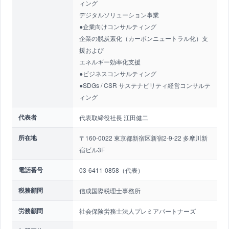
ィング
デジタルソリューション事業
●企業向けコンサルティング
企業の脱炭素化（カーボンニュートラル化）支
援および
エネルギー効率化支援
●ビジネスコンサルティング
●SDGs / CSR サステナビリティ経営コンサルテ
ィング
代表者
代表取締役社長 江田健二
所在地
〒160-0022 東京都新宿区新宿2-9-22 多摩川新
宿ビル3F
電話番号
03-6411-0858（代表）
税務顧問
信成国際税理士事務所
労務顧問
社会保険労務士法人プレミアパートナーズ