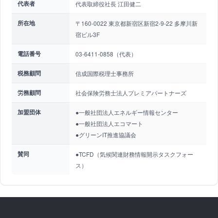
代表者
代表取締役社長 江田健二
所在地
〒160-0022 東京都新宿区新宿2-9-22 多摩川新
宿ビル3F
電話番号
03-6411-0858（代表）
税務顧問
信成国際税理士事務所
労務顧問
社会保険労務士法人プレミアパートナーズ
加盟団体
●一般社団法人エネルギー情報センター
●一般社団法人エコマート
●グリーンIT推進協議会
賛同
●TCFD（気候関連財務情報開示タスクフォー
ス）