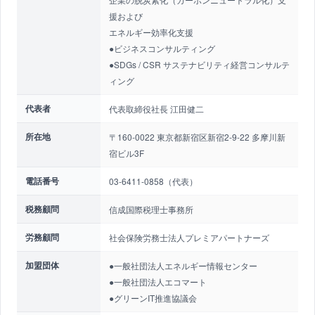
援および
エネルギー効率化支援
●ビジネスコンサルティング
●SDGs / CSR サステナビリティ経営コンサルテ
ィング
代表者
代表取締役社長 江田健二
所在地
〒160-0022 東京都新宿区新宿2-9-22 多摩川新
宿ビル3F
電話番号
03-6411-0858（代表）
税務顧問
信成国際税理士事務所
労務顧問
社会保険労務士法人プレミアパートナーズ
加盟団体
●一般社団法人エネルギー情報センター
●一般社団法人エコマート
●グリーンIT推進協議会