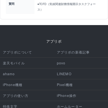
賛同
●TCFD（気候関連財務情報開示タスクフォー
ス）
アプリポ
アプリポについて
アプリポの新着記事
楽天モバイル
povo
ahamo
LINEMO
iPhone機種
Pixel機種
アプリの使い方
iPhone操作
特殊文字
ホームルーター