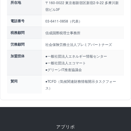
所在地
〒160-0022 東京都新宿区新宿2-9-22 多摩川新
宿ビル3F
電話番号
03-6411-0858（代表）
税務顧問
信成国際税理士事務所
労務顧問
社会保険労務士法人プレミアパートナーズ
加盟団体
●一般社団法人エネルギー情報センター
●一般社団法人エコマート
●グリーンIT推進協議会
賛同
●TCFD（気候関連財務情報開示タスクフォー
ス）
アプリポ