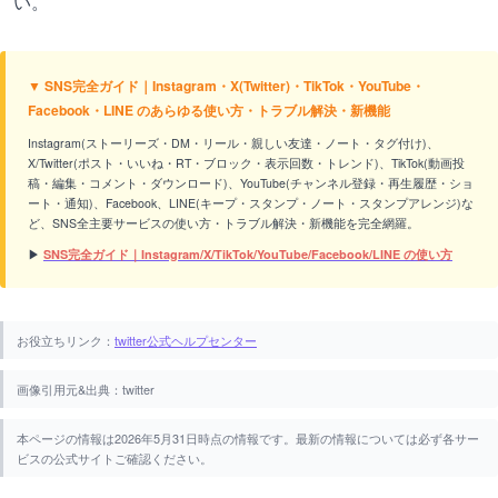
い。
▼ SNS完全ガイド｜Instagram・X(Twitter)・TikTok・YouTube・
Facebook・LINE のあらゆる使い方・トラブル解決・新機能
Instagram(ストーリーズ・DM・リール・親しい友達・ノート・タグ付け)、
X/Twitter(ポスト・いいね・RT・ブロック・表示回数・トレンド)、TikTok(動画投
稿・編集・コメント・ダウンロード)、YouTube(チャンネル登録・再生履歴・ショ
ート・通知)、Facebook、LINE(キープ・スタンプ・ノート・スタンプアレンジ)な
ど、SNS全主要サービスの使い方・トラブル解決・新機能を完全網羅。
▶
SNS完全ガイド｜Instagram/X/TikTok/YouTube/Facebook/LINE の使い方
お役立ちリンク：
twitter公式ヘルプセンター
画像引用元&出典：twitter
本ページの情報は2026年5月31日時点の情報です。最新の情報については必ず各サー
ビスの公式サイトご確認ください。