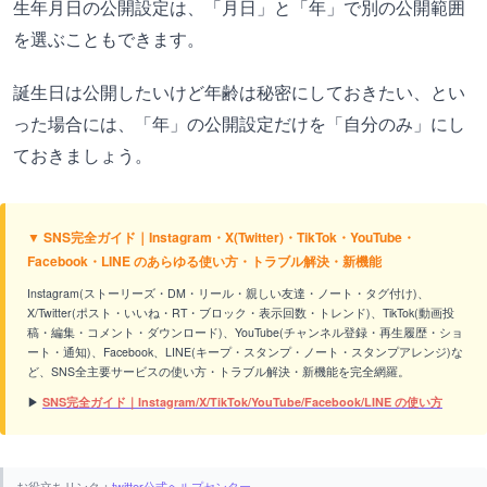
生年月日の公開設定は、「月日」と「年」で別の公開範囲
を選ぶこともできます。
誕生日は公開したいけど年齢は秘密にしておきたい、とい
った場合には、「年」の公開設定だけを「自分のみ」にし
ておきましょう。
▼ SNS完全ガイド｜Instagram・X(Twitter)・TikTok・YouTube・
Facebook・LINE のあらゆる使い方・トラブル解決・新機能
Instagram(ストーリーズ・DM・リール・親しい友達・ノート・タグ付け)、
X/Twitter(ポスト・いいね・RT・ブロック・表示回数・トレンド)、TikTok(動画投
稿・編集・コメント・ダウンロード)、YouTube(チャンネル登録・再生履歴・ショ
ート・通知)、Facebook、LINE(キープ・スタンプ・ノート・スタンプアレンジ)な
ど、SNS全主要サービスの使い方・トラブル解決・新機能を完全網羅。
▶
SNS完全ガイド｜Instagram/X/TikTok/YouTube/Facebook/LINE の使い方
お役立ちリンク：
twitter公式ヘルプセンター