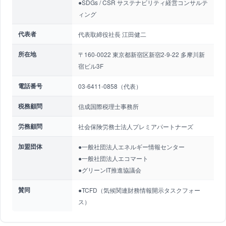
●SDGs / CSR サステナビリティ経営コンサルテ
ィング
代表者
代表取締役社長 江田健二
所在地
〒160-0022 東京都新宿区新宿2-9-22 多摩川新
宿ビル3F
電話番号
03-6411-0858（代表）
税務顧問
信成国際税理士事務所
労務顧問
社会保険労務士法人プレミアパートナーズ
加盟団体
●一般社団法人エネルギー情報センター
●一般社団法人エコマート
●グリーンIT推進協議会
賛同
●TCFD（気候関連財務情報開示タスクフォー
ス）