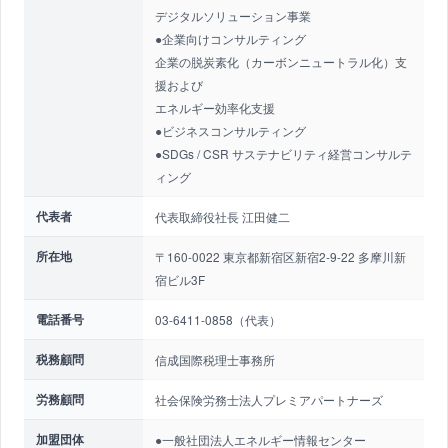
デジタルソリューション事業
●企業向けコンサルティング
企業の脱炭素化（カーボンニュートラル化）支
援および
エネルギー効率化支援
●ビジネスコンサルティング
●SDGs / CSR サステナビリティ経営コンサルテ
ィング
代表者
代表取締役社長 江田健二
所在地
〒160-0022 東京都新宿区新宿2-9-22 多摩川新
宿ビル3F
電話番号
03-6411-0858（代表）
税務顧問
信成国際税理士事務所
労務顧問
社会保険労務士法人プレミアパートナーズ
加盟団体
●一般社団法人エネルギー情報センター