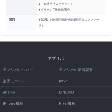
●一般社団法人エコマート
●グリーンIT推進協議会
賛同
●TCFD（気候関連財務情報開示タスクフォー
ス）
アプリポ
アプリポについて
アプリポの新着記事
楽天モバイル
povo
ahamo
LINEMO
iPhone機種
Pixel機種