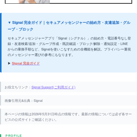
▼ Signal 完全ガイド｜セキュアメッセンジャーの始め方・友達追加・グル
ープ・ブロック
セキュアメッセンジャーアプリ「Signal（シグナル）」の始め方・電話番号なし登
録・友達検索/追加・グループ作成・既読確認・ブロック/解除・通知設定・LINE
からの乗換手順など、Signalを使いこなすための全機能を解説。プライバシー重視
のメッセンジャー選びの参考にもなります。
▶
Signal 完全ガイド
お役立ちリンク：
Signal Support(ご利用ガイド)
画像引用元&出典：Signal
本ページの情報は2026年5月31日時点の情報です。最新の情報については必ず各サー
ビスの公式サイトご確認ください。
PROFILE