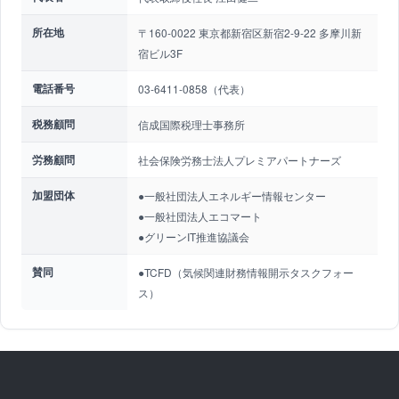
所在地
〒160-0022 東京都新宿区新宿2-9-22 多摩川新
宿ビル3F
電話番号
03-6411-0858（代表）
税務顧問
信成国際税理士事務所
労務顧問
社会保険労務士法人プレミアパートナーズ
加盟団体
●一般社団法人エネルギー情報センター
●一般社団法人エコマート
●グリーンIT推進協議会
賛同
●TCFD（気候関連財務情報開示タスクフォー
ス）