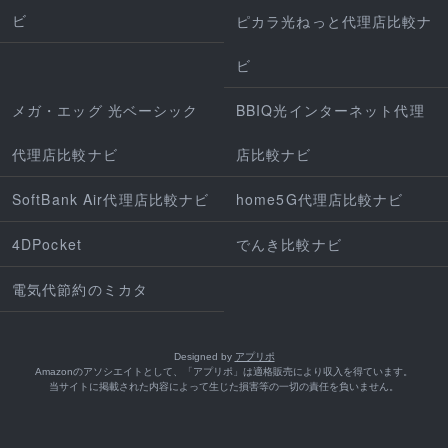
ビ
ピカラ光ねっと代理店比較ナ
ビ
メガ・エッグ 光ベーシック
BBIQ光インターネット代理
代理店比較ナビ
店比較ナビ
SoftBank Air代理店比較ナビ
home5G代理店比較ナビ
4DPocket
でんき比較ナビ
電気代節約のミカタ
Designed by
アプリポ
Amazonのアソシエイトとして、「アプリポ」は適格販売により収入を得ています。
当サイトに掲載された内容によって生じた損害等の一切の責任を負いません。