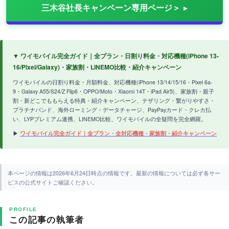
三木谷社長キャンペーン専用ページ＞
▼ ワイモバイル完全ガイド｜全プラン・日割り料金・対応機種(iPhone 13-
16/Pixel/Galaxy)・家族割・LINEMO比較・紹介キャンペーン
ワイモバイルの日割り料金・月額料金、対応機種(iPhone 13/14/15/16・Pixel 6a-
9・Galaxy A55/S24/Z Flip6・OPPO/Moto・Xiaomi 14T・iPad Air5)、家族割・親子
割・新どこでももらえる特典・紹介キャンペーン、テザリング・繋がりやすさ・
プラチナバンド、海外ローミング・データチャージ、PayPayカード・クレカ払
い、LYPプレミアム連携、LINEMO比較、ワイモバイルの全疑問を完全網羅。
▶
ワイモバイル完全ガイド｜全プラン・全対応機種・家族割・紹介キャンペーン
本ページの情報は2026年6月24日時点の情報です。最新の情報については必ず各サー
ビスの公式サイトご確認ください。
PROFILE
この記事の執筆者