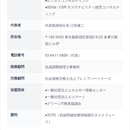
●ビジネスコンサルティング
●SDGs / CSR サステナビリティ経営コンサルテ
ィング
代表者
代表取締役社長 江田健二
所在地
〒160-0022 東京都新宿区新宿2-9-22 多摩川新
宿ビル3F
電話番号
03-6411-0858（代表）
税務顧問
信成国際税理士事務所
労務顧問
社会保険労務士法人プレミアパートナーズ
加盟団体
●一般社団法人エネルギー情報センター
●一般社団法人エコマート
●グリーンIT推進協議会
賛同
●TCFD（気候関連財務情報開示タスクフォー
ス）