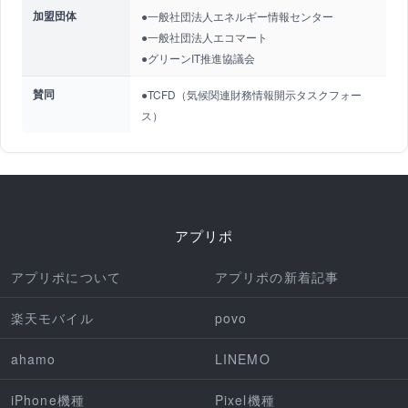
加盟団体
●一般社団法人エネルギー情報センター
●一般社団法人エコマート
●グリーンIT推進協議会
賛同
●TCFD（気候関連財務情報開示タスクフォー
ス）
アプリポ
アプリポについて
アプリポの新着記事
楽天モバイル
povo
ahamo
LINEMO
iPhone機種
Pixel機種