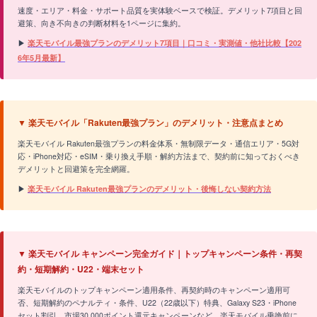
速度・エリア・料金・サポート品質を実体験ベースで検証。デメリット7項目と回
避策、向き不向きの判断材料を1ページに集約。
▶
楽天モバイル最強プランのデメリット7項目｜口コミ・実測値・他社比較【202
6年5月最新】
▼ 楽天モバイル「Rakuten最強プラン」のデメリット・注意点まとめ
楽天モバイル Rakuten最強プランの料金体系・無制限データ・通信エリア・5G対
応・iPhone対応・eSIM・乗り換え手順・解約方法まで、契約前に知っておくべき
デメリットと回避策を完全網羅。
▶
楽天モバイル Rakuten最強プランのデメリット・後悔しない契約方法
▼ 楽天モバイル キャンペーン完全ガイド｜トップキャンペーン条件・再契
約・短期解約・U22・端末セット
楽天モバイルのトップキャンペーン適用条件、再契約時のキャンペーン適用可
否、短期解約のペナルティ・条件、U22（22歳以下）特典、Galaxy S23・iPhone
セット割引、市場30,000ポイント還元キャンペーンなど、楽天モバイル乗換前に