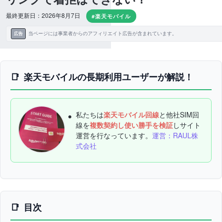
最終更新日：2026年8月7日
#楽天モバイル
当ページには事業者からのアフィリエイト広告が含まれています。
広告
楽天モバイルの長期利用ユーザーが解説！
私たちは
楽天モバイル回線
と他社SIM回
線を
複数契約し使い勝手を検証
しサイト
運営を行なっています。
運営：RAUL株
式会社
目次