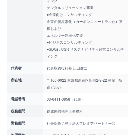
ィング
デジタルソリューション事業
●企業向けコンサルティング
企業の脱炭素化（カーボンニュートラル化）支
援および
エネルギー効率化支援
●ビジネスコンサルティング
●SDGs / CSR サステナビリティ経営コンサルテ
ィング
代表者
代表取締役社長 江田健二
所在地
〒160-0022 東京都新宿区新宿2-9-22 多摩川新
宿ビル3F
電話番号
03-6411-0858（代表）
税務顧問
信成国際税理士事務所
労務顧問
社会保険労務士法人プレミアパートナーズ