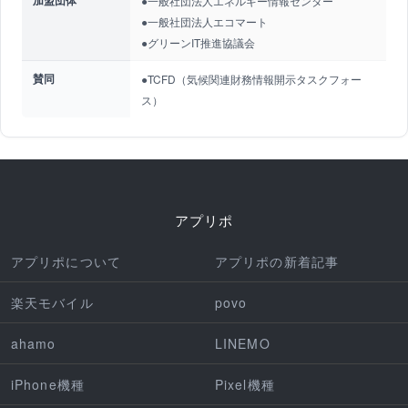
加盟団体
●一般社団法人エネルギー情報センター
●一般社団法人エコマート
●グリーンIT推進協議会
賛同
●TCFD（気候関連財務情報開示タスクフォー
ス）
アプリポ
アプリポについて
アプリポの新着記事
楽天モバイル
povo
ahamo
LINEMO
iPhone機種
Pixel機種