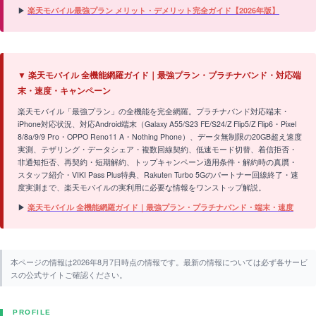
▶
楽天モバイル最強プラン メリット・デメリット完全ガイド【2026年版】
▼ 楽天モバイル 全機能網羅ガイド｜最強プラン・プラチナバンド・対応端
末・速度・キャンペーン
楽天モバイル「最強プラン」の全機能を完全網羅。プラチナバンド対応端末・
iPhone対応状況、対応Android端末（Galaxy A55/S23 FE/S24/Z Flip5/Z Flip6・Pixel
8/8a/9/9 Pro・OPPO Reno11 A・Nothing Phone）、データ無制限の20GB超え速度
実測、テザリング・データシェア・複数回線契約、低速モード切替、着信拒否・
非通知拒否、再契約・短期解約、トップキャンペーン適用条件・解約時の真贋・
スタッフ紹介・VIKI Pass Plus特典、Rakuten Turbo 5Gのパートナー回線終了・速
度実測まで、楽天モバイルの実利用に必要な情報をワンストップ解説。
▶
楽天モバイル 全機能網羅ガイド｜最強プラン・プラチナバンド・端末・速度
本ページの情報は2026年8月7日時点の情報です。最新の情報については必ず各サービ
スの公式サイトご確認ください。
PROFILE