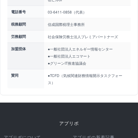
電話番号
03-6411-0858（代表）
税務顧問
信成国際税理士事務所
労務顧問
社会保険労務士法人プレミアパートナーズ
加盟団体
●一般社団法人エネルギー情報センター
●一般社団法人エコマート
●グリーンIT推進協議会
賛同
●TCFD（気候関連財務情報開示タスクフォー
ス）
アプリポ
アプリポについて
アプリポの新着記事