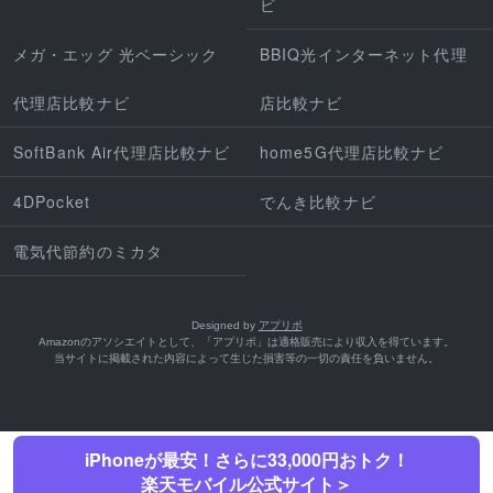
ビ
メガ・エッグ 光ベーシック
BBIQ光インターネット代理
代理店比較ナビ
店比較ナビ
SoftBank Air代理店比較ナビ
home5G代理店比較ナビ
4DPocket
でんき比較ナビ
電気代節約のミカタ
Designed by
アプリポ
Amazonのアソシエイトとして、「アプリポ」は適格販売により収入を得ています。
当サイトに掲載された内容によって生じた損害等の一切の責任を負いません。
iPhoneが最安！さらに33,000円おトク！
楽天モバイル公式サイト＞